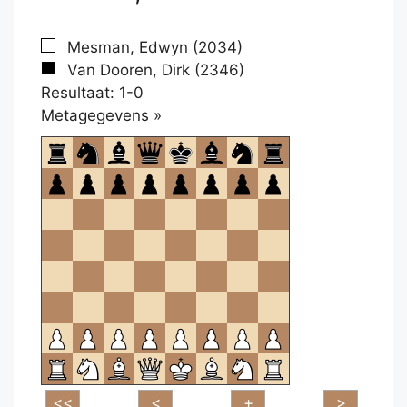
Mesman, Edwyn (2034)
Van Dooren, Dirk (2346)
Resultaat: 1-0
Klikken
Metagegevens »
om
te
openen.