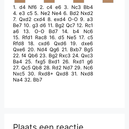
1.
d4
Nf6
2.
c4
e6
3.
Nc3
Bb4
4.
e3
c5
5.
Ne2
Ne4
6.
Bd2
Nxd2
7.
Qxd2
cxd4
8.
exd4
O-O
9.
a3
Be7
10.
g3
d6
11.
Bg2
Qc7
12.
Rc1
a6
13.
O-O
Bd7
14.
b4
Nc6
15.
Rfd1
Rac8
16.
d5
Ne5
17.
c5
Rfd8
18.
cxd6
Qxd6
19.
dxe6
Qxe6
20.
Nd4
Qg6
21.
Bxb7
Bg5
22.
f4
Qb6
23.
Bg2
Rxc3
24.
Qxc3
Ba4
25.
fxg5
Bxd1
26.
Rxd1
g6
27.
Qc5
Qb8
28.
Rd2
Nd7
29.
Nc6
Nxc5
30.
Rxd8+
Qxd8
31.
Nxd8
Na4
32.
Bb7
Plaats een reactie