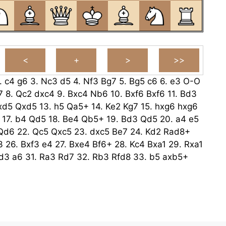
.
c4
g6
3.
Nc3
d5
4.
Nf3
Bg7
5.
Bg5
c6
6.
e3
O-O
7
8.
Qc2
dxc4
9.
Bxc4
Nb6
10.
Bxf6
Bxf6
11.
Bd3
xd5
Qxd5
13.
h5
Qa5+
14.
Ke2
Kg7
15.
hxg6
hxg6
17.
b4
Qd5
18.
Be4
Qb5+
19.
Bd3
Qd5
20.
a4
e5
Qd6
22.
Qc5
Qxc5
23.
dxc5
Be7
24.
Kd2
Rad8+
3
26.
Bxf3
e4
27.
Bxe4
Bf6+
28.
Kc4
Bxa1
29.
Rxa1
d3
a6
31.
Ra3
Rd7
32.
Rb3
Rfd8
33.
b5
axb5+