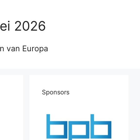
ei 2026
en van Europa
Sponsors