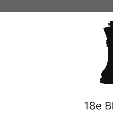
Ga
naar
de
inhoud
18e B