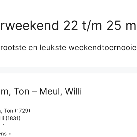
erweekend 22 t/m 25 m
rootste en leukste weekendtoernooi
m, Ton – Meul, Willi
 Ton (1729)
li (1831)
-1
Klikken
ns »