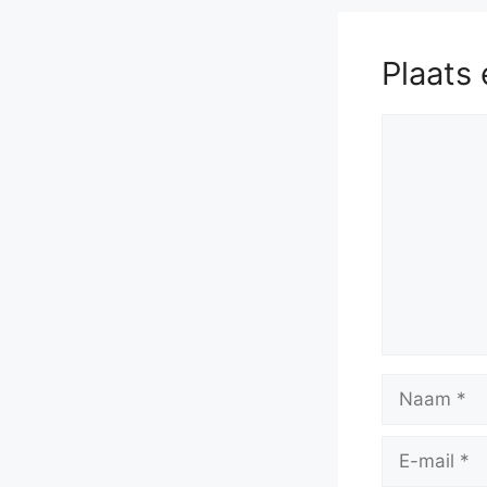
Plaats 
Reactie
Naam
E-
mail