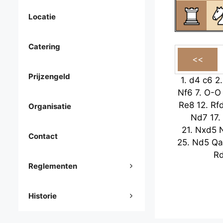
Locatie
Catering
Prijzengeld
1.
d4
c6
2
Nf6
7.
O-O
Re8
12.
Rf
Organisatie
Nd7
17.
21.
Nxd5
Contact
25.
Nd5
Qa
R
Reglementen
Historie