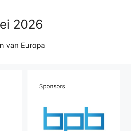
ei 2026
en van Europa
Sponsors