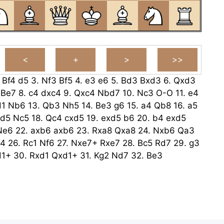
.
Bf4
d5
3.
Nf3
Bf5
4.
e3
e6
5.
Bd3
Bxd3
6.
Qxd3
Be7
8.
c4
dxc4
9.
Qxc4
Nbd7
10.
Nc3
O-O
11.
e4
d1
Nb6
13.
Qb3
Nh5
14.
Be3
g6
15.
a4
Qb8
16.
a5
d5
Nc5
18.
Qc4
cxd5
19.
exd5
b6
20.
b4
exd5
Ne6
22.
axb6
axb6
23.
Rxa8
Qxa8
24.
Nxb6
Qa3
4
26.
Rc1
Nf6
27.
Nxe7+
Rxe7
28.
Bc5
Rd7
29.
g3
d1+
30.
Rxd1
Qxd1+
31.
Kg2
Nd7
32.
Be3