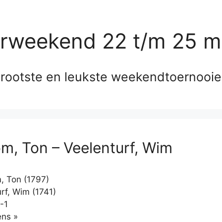
erweekend 22 t/m 25 m
rootste en leukste weekendtoernooi
m, Ton – Veelenturf, Wim
 Ton (1797)
rf, Wim (1741)
-1
Klikken
ns »