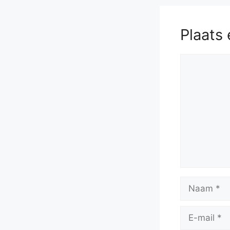
Plaats 
Reactie
Naam
E-
mail