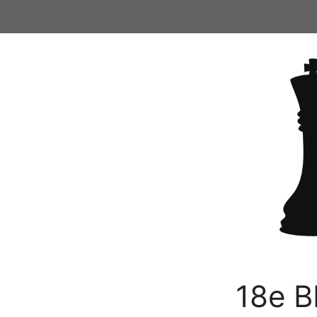
Ga
naar
de
inhoud
18e B