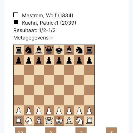
Mestrom, Wolf (1834)
Kuehn, Patrick1 (2039)
Resultaat: 1/2-1/2
Klikken
Metagegevens »
om
te
openen.