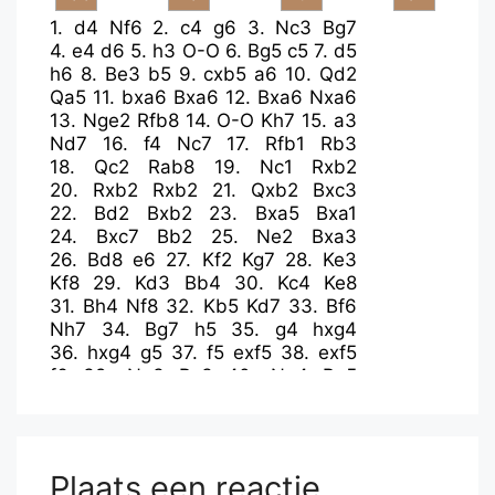
1.
d4
Nf6
2.
c4
g6
3.
Nc3
Bg7
4.
e4
d6
5.
h3
O-O
6.
Bg5
c5
7.
d5
h6
8.
Be3
b5
9.
cxb5
a6
10.
Qd2
Qa5
11.
bxa6
Bxa6
12.
Bxa6
Nxa6
13.
Nge2
Rfb8
14.
O-O
Kh7
15.
a3
Nd7
16.
f4
Nc7
17.
Rfb1
Rb3
18.
Qc2
Rab8
19.
Nc1
Rxb2
20.
Rxb2
Rxb2
21.
Qxb2
Bxc3
22.
Bd2
Bxb2
23.
Bxa5
Bxa1
24.
Bxc7
Bb2
25.
Ne2
Bxa3
26.
Bd8
e6
27.
Kf2
Kg7
28.
Ke3
Kf8
29.
Kd3
Bb4
30.
Kc4
Ke8
31.
Bh4
Nf8
32.
Kb5
Kd7
33.
Bf6
Nh7
34.
Bg7
h5
35.
g4
hxg4
36.
hxg4
g5
37.
f5
exf5
38.
exf5
f6
39.
Ng3
Bc3
40.
Ne4
Be5
41.
Nd2
Kc7
42.
Ne4
Kb7
43.
Nd2
Kc7
44.
Ne4
Kd7
45.
Kc4
Ke7
46.
Kb5
Nf8
47.
Bxf8+
Kxf8
48.
Nd2
Ke7
49.
Nc4
Kd7
Plaats een reactie
50.
Nb6+
Ke7
51.
Nc4
Bd4