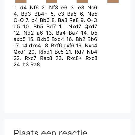
1.
d4
Nf6
2.
Nf3
e6
3.
e3
Nc6
4.
Bd3
Bb4+
5.
c3
Ba5
6.
Ne5
O-O
7.
b4
Bb6
8.
Ba3
Re8
9.
O-O
d5
10.
Bb5
Bd7
11.
Nxd7
Qxd7
12.
Nd2
a6
13.
Ba4
Ba7
14.
b5
axb5
15.
Bxb5
Bxd4
16.
Bb2
Bb6
17.
c4
dxc4
18.
Bxf6
gxf6
19.
Nxc4
Qxd1
20.
Rfxd1
Bc5
21.
Rd7
Nb4
22.
Rxc7
Rec8
23.
Rxc8+
Rxc8
24.
h3
Ra8
Plaats een reactie