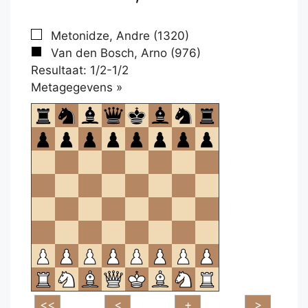
Metonidze, Andre (1320)
Van den Bosch, Arno (976)
Resultaat: 1/2-1/2
Klikken
Metagegevens »
om
te
openen.