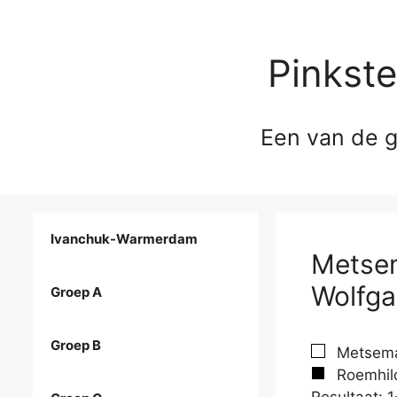
Pinkst
Een van de g
Ivanchuk-Warmerdam
Metsem
Wolfg
Groep A
Groep B
Metsemak
Roemhild