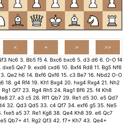
Nf3
Nc6
3.
Bb5
f5
4.
Bxc6
bxc6
5.
d3
d6
6.
O-O
f4
.
dxe5
Qe7
9.
exd6
cxd6
10.
Bxf4
Rd8
11.
Bg5
Nf6
13.
Qe2
h6
14.
Bxf6
Qxf6
15.
c3
Be7
16.
Nbd2
O-O
g6
18.
g4
Rf4
19.
Kh1
Bxg4
20.
hxg4
Rxg4
21.
Nh2
.
Rg1
Qf7
23.
Rg4
Rh5
24.
Rag1
Bf6
25.
f4
Kh8
Re8
27.
a3
c5
28.
Rf1
Qb7
29.
Re1
d5
30.
e5
Qd7
d4
32.
Qd3
Qd5
33.
c4
Qf7
34.
exf6
g5
35.
Ne5
6.
fxe5
a5
37.
Re1
Kg8
38.
Qe4
Kh8
39.
e6
Qc7
e5
Qb7+
41.
Rg2
Qf3
42.
f7+
Kh7
43.
Qe4+