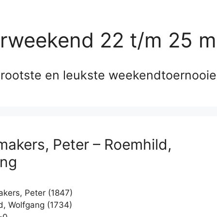
erweekend 22 t/m 25 m
rootste en leukste weekendtoernooi
akers, Peter – Roemhild,
ang
ers, Peter (1847)
, Wolfgang (1734)