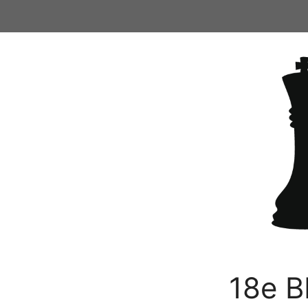
Ga
naar
de
inhoud
18e B