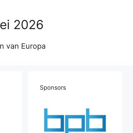
ei 2026
en van Europa
Sponsors