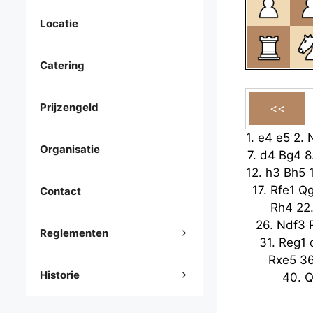
Locatie
Catering
Prijzengeld
1.
e4
e5
2.
Organisatie
7.
d4
Bg4
8
12.
h3
Bh5
17.
Rfe1
Q
Contact
Rh4
22
26.
Ndf3
Reglementen
31.
Reg1
Rxe5
3
Historie
40.
Q