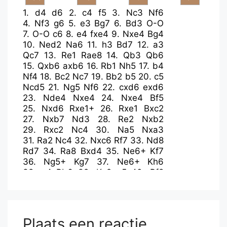
1.
d4
d6
2.
c4
f5
3.
Nc3
Nf6
4.
Nf3
g6
5.
e3
Bg7
6.
Bd3
O-O
7.
O-O
c6
8.
e4
fxe4
9.
Nxe4
Bg4
10.
Ned2
Na6
11.
h3
Bd7
12.
a3
Qc7
13.
Re1
Rae8
14.
Qb3
Qb6
15.
Qxb6
axb6
16.
Rb1
Nh5
17.
b4
Nf4
18.
Bc2
Nc7
19.
Bb2
b5
20.
c5
Ncd5
21.
Ng5
Nf6
22.
cxd6
exd6
23.
Nde4
Nxe4
24.
Nxe4
Bf5
25.
Nxd6
Rxe1+
26.
Rxe1
Bxc2
27.
Nxb7
Nd3
28.
Re2
Nxb2
29.
Rxc2
Nc4
30.
Na5
Nxa3
31.
Ra2
Nc4
32.
Nxc6
Rf7
33.
Nd8
Rd7
34.
Ra8
Bxd4
35.
Ne6+
Kf7
36.
Ng5+
Kg7
37.
Ne6+
Kh6
38.
g4
Bb6
39.
Kg2
g5
40.
Rf8
Bd4
41.
Rf5
Rd6
42.
Nxd4
Rxd4
43.
Rxb5
Rd6
44.
Rc5
Nb6
45.
b5
Kg6
46.
Rc6
Rxc6
47.
bxc6
Kf6
48.
Kg3
Ke5
49.
c7
Kd6
50.
h4
h6
Plaats een reactie
51.
hxg5
hxg5
52.
f4