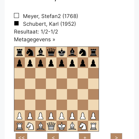
Meyer, Stefan2 (1768)
Schubert, Karl (1952)
Resultaat: 1/2-1/2
Klikken
Metagegevens »
om
te
openen.