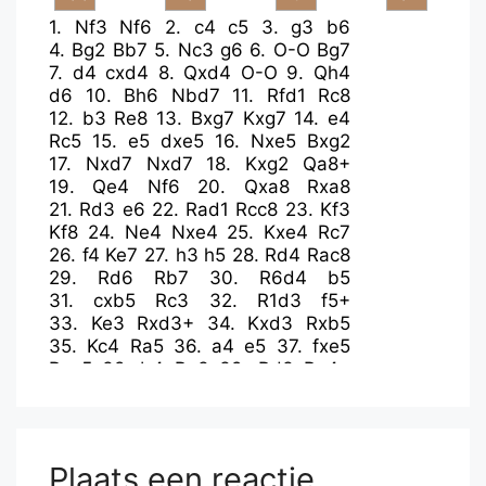
1.
Nf3
Nf6
2.
c4
c5
3.
g3
b6
4.
Bg2
Bb7
5.
Nc3
g6
6.
O-O
Bg7
7.
d4
cxd4
8.
Qxd4
O-O
9.
Qh4
d6
10.
Bh6
Nbd7
11.
Rfd1
Rc8
12.
b3
Re8
13.
Bxg7
Kxg7
14.
e4
Rc5
15.
e5
dxe5
16.
Nxe5
Bxg2
17.
Nxd7
Nxd7
18.
Kxg2
Qa8+
19.
Qe4
Nf6
20.
Qxa8
Rxa8
21.
Rd3
e6
22.
Rad1
Rcc8
23.
Kf3
Kf8
24.
Ne4
Nxe4
25.
Kxe4
Rc7
26.
f4
Ke7
27.
h3
h5
28.
Rd4
Rac8
29.
Rd6
Rb7
30.
R6d4
b5
31.
cxb5
Rc3
32.
R1d3
f5+
33.
Ke3
Rxd3+
34.
Kxd3
Rxb5
35.
Kc4
Ra5
36.
a4
e5
37.
fxe5
Rxe5
38.
b4
Re3
39.
Rd3
Re4+
40.
Kb5
h4
41.
gxh4
Rxh4
42.
Rb3
Kd6
43.
Ka6
Kd5
44.
Kxa7
Kc4
45.
Rb1
Rxh3
46.
Kb6
g5
47.
a5
Rh6+
48.
Ka7
Kb5
49.
Rc1
Rf6
Plaats een reactie
50.
Kb7
g4
51.
a6
Rxa6
52.
Rc5+