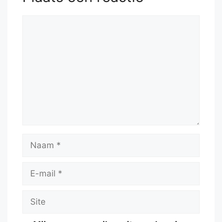
Kxb4
53.
Rxf5
Rg6
Reactie
Naam
E-
mail
Site