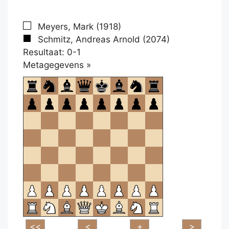
Meyers, Mark (1918)
Schmitz, Andreas Arnold (2074)
Resultaat: 0-1
Klikken
Metagegevens »
om
te
openen.