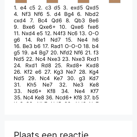
1.
e4
c5
2.
c3
d5
3.
exd5
Qxd5
4.
Nf3
Nf6
5.
d4
Bg4
6.
Nbd2
cxd4
7.
Bc4
Qd6
8.
Qb3
Be6
9.
Bxe6
Qxe6+
10.
Qxe6
fxe6
11.
Nxd4
e5
12.
N4f3
Nc6
13.
O-O
g6
14.
Re1
Nd7
15.
Ne4
h6
16.
Be3
b6
17.
Rad1
O-O-O
18.
b4
g5
19.
a4
Bg7
20.
Nfd2
Nf6
21.
f3
Nd5
22.
Nc4
Nxe3
23.
Nxe3
Rxd1
24.
Rxd1
Rd8
25.
Rxd8+
Kxd8
26.
Kf2
e6
27.
Kg3
Ne7
28.
Kg4
Nd5
29.
Nc4
Ke7
30.
g3
Kd7
31.
Kh5
Ne7
32.
Ne3
Ke8
33.
Nd6+
Kf8
34.
Ne4
Kf7
35.
Nc4
Ke8
36.
Ncd6+
Kf8
37.
b5
Kg8
38.
Nb7
Nd5
39.
Nd8
Nc7
40.
Kg6
Kf8
41.
Nf7
Nd5
42.
Nxh6
Plaats een reactie