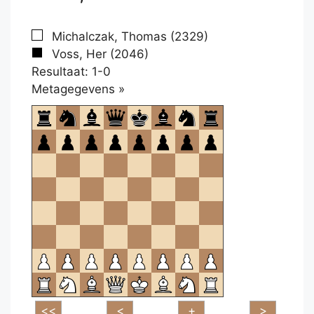
Michalczak, Thomas (2329)
Voss, Her (2046)
Resultaat: 1-0
Klikken
Metagegevens »
om
te
openen.