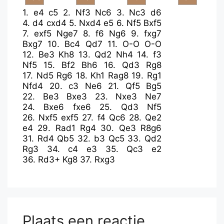
1.
e4
c5
2.
Nf3
Nc6
3.
Nc3
d6
4.
d4
cxd4
5.
Nxd4
e5
6.
Nf5
Bxf5
7.
exf5
Nge7
8.
f6
Ng6
9.
fxg7
Bxg7
10.
Bc4
Qd7
11.
O-O
O-O
12.
Be3
Kh8
13.
Qd2
Nh4
14.
f3
Nf5
15.
Bf2
Bh6
16.
Qd3
Rg8
17.
Nd5
Rg6
18.
Kh1
Rag8
19.
Rg1
Nfd4
20.
c3
Ne6
21.
Qf5
Bg5
22.
Be3
Bxe3
23.
Nxe3
Ne7
24.
Bxe6
fxe6
25.
Qd3
Nf5
26.
Nxf5
exf5
27.
f4
Qc6
28.
Qe2
e4
29.
Rad1
Rg4
30.
Qe3
R8g6
31.
Rd4
Qb5
32.
b3
Qc5
33.
Qd2
Rg3
34.
c4
e3
35.
Qc3
e2
36.
Rd3+
Kg8
37.
Rxg3
Plaats een reactie