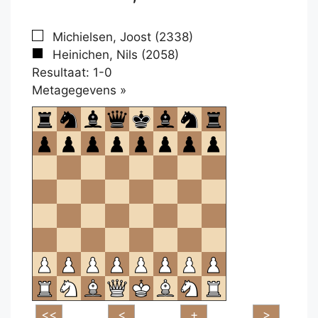
Michielsen, Joost (2338)
Heinichen, Nils (2058)
Resultaat: 1-0
Klikken
Metagegevens »
om
te
openen.