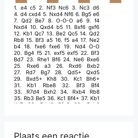
1.
e4
c5
2.
Nf3
Nc6
3.
Nc3
d6
4.
d4
cxd4
5.
Nxd4
Nf6
6.
Bg5
e6
7.
Qd2
Be7
8.
O-O-O
a6
9.
f4
Nxd4
10.
Qxd4
b5
11.
Bxf6
gxf6
12.
Kb1
Qc7
13.
Be2
Qc5
14.
Qd2
Rb8
15.
Bf3
a5
16.
f5
a4
17.
Ne2
b4
18.
fxe6
fxe6
19.
Nd4
O-O
20.
Bg4
f5
21.
exf5
exf5
22.
Bf3
Bd7
23.
Rhe1
Bf6
24.
Ne6
Bxe6
25.
Rxe6
a3
26.
Rxd6
Bxb2
27.
Rd7
Bg7
28.
Qd5+
Qxd5
29.
Bxd5+
Kh8
30.
Kc1
Bh6+
31.
Kb1
Rbe8
32.
Bf3
Bf4
33.
R7d4
Bxh2
34.
Rxb4
Rb8
35.
Rb3
Be5
36.
Kc1
Bf4+
37.
Kb1
Kg7
38.
Rdd3
Rfe8
39.
Rxb8
Rxb8+
40.
Rb3
Re8
41.
c4
Re1+
42.
Kc2
Rc1+
43.
Kd3
Bd6
44.
Rc3
Rxc3+
45.
Kxc3
Bc5
46.
Kd3
Plaats een reactie