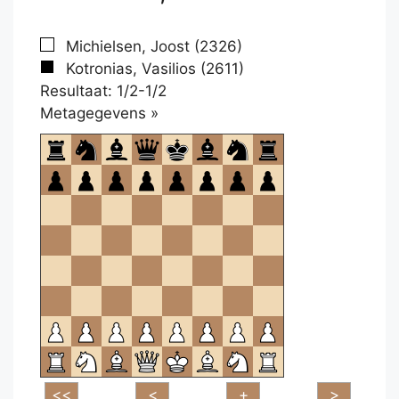
Michielsen, Joost (2326)
Kotronias, Vasilios (2611)
Resultaat: 1/2-1/2
Klikken
Metagegevens »
om
te
openen.