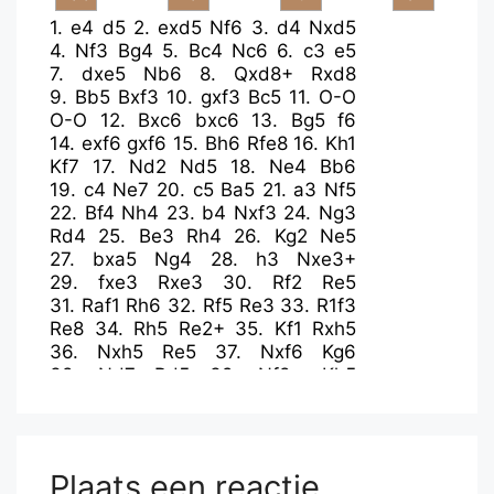
1.
e4
d5
2.
exd5
Nf6
3.
d4
Nxd5
4.
Nf3
Bg4
5.
Bc4
Nc6
6.
c3
e5
7.
dxe5
Nb6
8.
Qxd8+
Rxd8
9.
Bb5
Bxf3
10.
gxf3
Bc5
11.
O-O
O-O
12.
Bxc6
bxc6
13.
Bg5
f6
14.
exf6
gxf6
15.
Bh6
Rfe8
16.
Kh1
Kf7
17.
Nd2
Nd5
18.
Ne4
Bb6
19.
c4
Ne7
20.
c5
Ba5
21.
a3
Nf5
22.
Bf4
Nh4
23.
b4
Nxf3
24.
Ng3
Rd4
25.
Be3
Rh4
26.
Kg2
Ne5
27.
bxa5
Ng4
28.
h3
Nxe3+
29.
fxe3
Rxe3
30.
Rf2
Re5
31.
Raf1
Rh6
32.
Rf5
Re3
33.
R1f3
Re8
34.
Rh5
Re2+
35.
Kf1
Rxh5
36.
Nxh5
Re5
37.
Nxf6
Kg6
38.
Nd7
Rd5
39.
Nf8+
Kh5
40.
Rf7
Rxc5
41.
Rxh7+
Kg5
42.
Ne6+
Kg6
43.
Nxc5
Kxh7
44.
Kg2
Kg6
45.
Kg3
Kf5
46.
h4
Ke5
47.
h5
Kf6
48.
Kg4
Kf7
Plaats een reactie
49.
Kg5
Kf8
50.
Kg6
Kg8
51.
h6