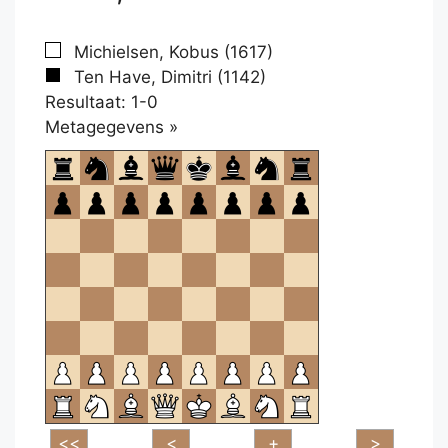
Michielsen, Kobus (1617)
Ten Have, Dimitri (1142)
Resultaat: 1-0
Klikken
Metagegevens »
om
te
openen.