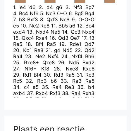
1.
e4
d6
2.
d4
g6
3.
Nf3
Bg7
4.
Bc4
Nf6
5.
Nc3
O-O
6.
Bg5
Bg4
7.
h3
Bxf3
8.
Qxf3
Nc6
9.
O-O-O
e5
10.
Ne2
Re8
11.
Bb5
a6
12.
Bc4
exd4
13.
Nxd4
Ne5
14.
Qc3
Nxc4
15.
Qxc4
Rxe4
16.
Qd3
Qe7
17.
f3
Re5
18.
Bf4
Ra5
19.
Rde1
Qd7
20.
Kb1
Re8
21.
g4
Nd5
22.
Qd2
Ra4
23.
Ne2
Nxf4
24.
Nxf4
Bh6
25.
Rxe8+
Qxe8
26.
Nd5
Bxd2
27.
Nf6+
Kf8
28.
Nxe8
Kxe8
29.
Rd1
Bf4
30.
Rd3
Ra5
31.
Rc3
Rc5
32.
Rb3
b6
33.
Ra3
Re5
34.
c4
a5
35.
Ra4
Re3
36.
b4
axb4
37.
Rxb4
Rxf3
38.
Ra4
Rxh3
39.
c5
Be5
40.
cxb6
cxb6
41.
Rb4
Rg3
42.
Rxb6
Rxg4
Plaats een reactie