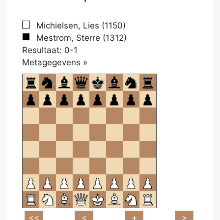
Michielsen, Lies (1150)
Mestrom, Sterre (1312)
Resultaat: 0-1
Klikken
Metagegevens »
om
te
openen.