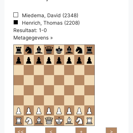
Miedema, David (2348)
Henrich, Thomas (2208)
Resultaat: 1-0
Klikken
Metagegevens »
om
te
openen.