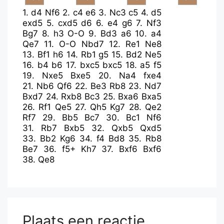
1.
d4
Nf6
2.
c4
e6
3.
Nc3
c5
4.
d5
exd5
5.
cxd5
d6
6.
e4
g6
7.
Nf3
Bg7
8.
h3
O-O
9.
Bd3
a6
10.
a4
Qe7
11.
O-O
Nbd7
12.
Re1
Ne8
13.
Bf1
h6
14.
Rb1
g5
15.
Bd2
Ne5
16.
b4
b6
17.
bxc5
bxc5
18.
a5
f5
19.
Nxe5
Bxe5
20.
Na4
fxe4
21.
Nb6
Qf6
22.
Be3
Rb8
23.
Nd7
Bxd7
24.
Rxb8
Bc3
25.
Bxa6
Bxa5
26.
Rf1
Qe5
27.
Qh5
Kg7
28.
Qe2
Rf7
29.
Bb5
Bc7
30.
Bc1
Nf6
31.
Rb7
Bxb5
32.
Qxb5
Qxd5
33.
Bb2
Kg6
34.
f4
Bd8
35.
Rb8
Be7
36.
f5+
Kh7
37.
Bxf6
Bxf6
38.
Qe8
Plaats een reactie