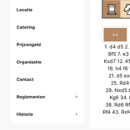
Locatie
Catering
Prijzengeld
1.
d4
d5
2
Bf5
7.
e3
Kxd7
12.
K
Organisatie
16.
h4
f6
21.
d5
ex
Contact
25.
Rd4
29.
Nxd5
Reglementen
Kg6
34.
38.
Rd6
R
Rf4
43.
Rxf
Historie
47.
Ne6
51.
Kc3
Nh