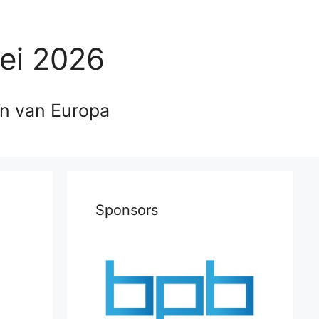
ei 2026
en van Europa
Sponsors