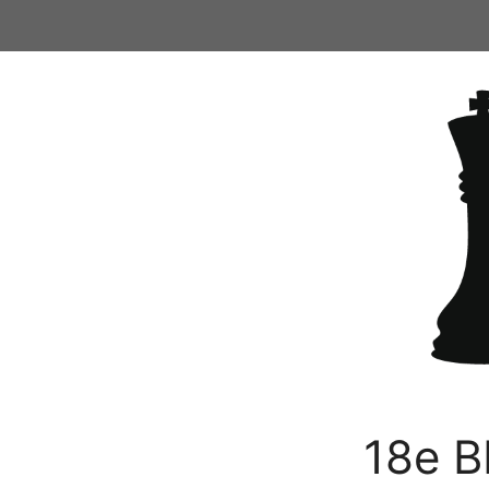
Ga
naar
de
inhoud
18e B