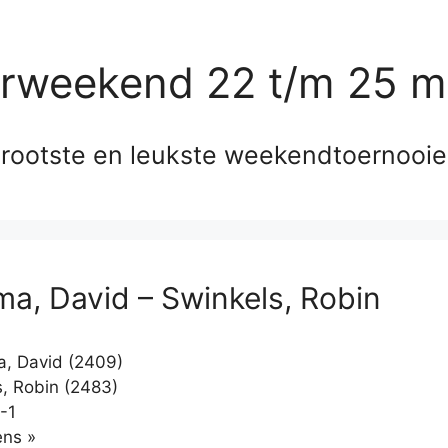
erweekend 22 t/m 25 m
rootste en leukste weekendtoernooi
a, David – Swinkels, Robin
, David (2409)
, Robin (2483)
-1
Klikken
ns »