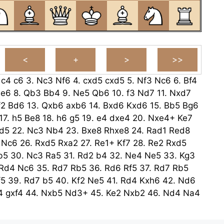
.
c4
c6
3.
Nc3
Nf6
4.
cxd5
cxd5
5.
Nf3
Nc6
6.
Bf4
e6
8.
Qb3
Bb4
9.
Ne5
Qb6
10.
f3
Nd7
11.
Nxd7
f2
Bd6
13.
Qxb6
axb6
14.
Bxd6
Kxd6
15.
Bb5
Bg6
17.
h5
Be8
18.
h6
g5
19.
e4
dxe4
20.
Nxe4+
Ke7
d5
22.
Nc3
Nb4
23.
Bxe8
Rhxe8
24.
Rad1
Red8
Nc6
26.
Rxd5
Rxa2
27.
Re1+
Kf7
28.
Re2
Rxd5
b5
30.
Nc3
Ra5
31.
Rd2
b4
32.
Ne4
Ne5
33.
Kg3
Rd4
Nc6
35.
Rd7
Rb5
36.
Rd6
Rf5
37.
Rd7
Rb5
f5
39.
Rd7
b5
40.
Kf2
Ne5
41.
Rd4
Kxh6
42.
Nd6
4
gxf4
44.
Nxb5
Nd3+
45.
Ke2
Nxb2
46.
Nd4
Na4
Nc3+
48.
Kd3
Nd5
49.
Kc4
Ne3+
50.
Kxb4
Nxg2
4
52.
Nd4
Ng6
53.
Kd3
Kg5
54.
Ke2
f5
55.
Kf2
Kf6