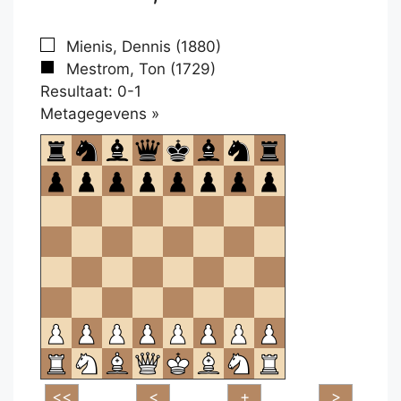
Mienis, Dennis (1880)
Mestrom, Ton (1729)
Resultaat: 0-1
Klikken
Metagegevens »
om
te
openen.