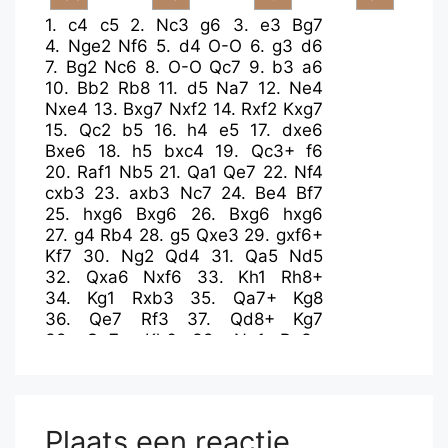
1.
c4
c5
2.
Nc3
g6
3.
e3
Bg7
4.
Nge2
Nf6
5.
d4
O-O
6.
g3
d6
7.
Bg2
Nc6
8.
O-O
Qc7
9.
b3
a6
10.
Bb2
Rb8
11.
d5
Na7
12.
Ne4
Nxe4
13.
Bxg7
Nxf2
14.
Rxf2
Kxg7
15.
Qc2
b5
16.
h4
e5
17.
dxe6
Bxe6
18.
h5
bxc4
19.
Qc3+
f6
20.
Raf1
Nb5
21.
Qa1
Qe7
22.
Nf4
cxb3
23.
axb3
Nc7
24.
Be4
Bf7
25.
hxg6
Bxg6
26.
Bxg6
hxg6
27.
g4
Rb4
28.
g5
Qxe3
29.
gxf6+
Kf7
30.
Ng2
Qd4
31.
Qa5
Nd5
32.
Qxa6
Nxf6
33.
Kh1
Rh8+
34.
Kg1
Rxb3
35.
Qa7+
Kg8
36.
Qe7
Rf3
37.
Qd8+
Kg7
38.
Qe7+
Kh6
39.
Ne1
Rg3+
40.
Ng2
Nh5
41.
Kh2
Qg4
42.
Qxd6
Rh3+
43.
Kg1
Ng3
44.
Qd2+
Qg5
45.
Ne3
Ne2#
Plaats een reactie