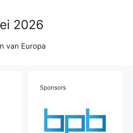
ei 2026
en van Europa
Sponsors