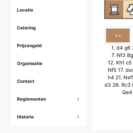
Locatie
Catering
Prijzengeld
1.
d4
g6
7.
Nf3
B
12.
Kh1
c5
Organisatie
Nf5
17.
dx
h4
21.
Nxf
Contact
d3
26.
Rc3
Qe4
Reglementen
Historie