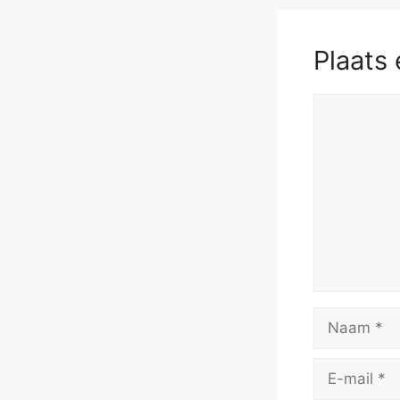
Plaats 
Reactie
Naam
E-
mail