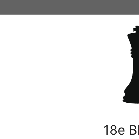
Ga
naar
de
inhoud
18e B