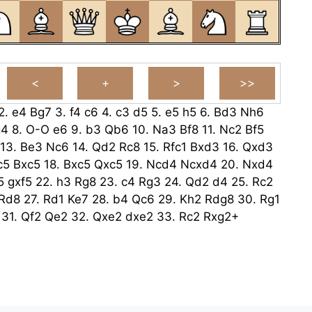
2.
e4
Bg7
3.
f4
c6
4.
c3
d5
5.
e5
h5
6.
Bd3
Nh6
g4
8.
O-O
e6
9.
b3
Qb6
10.
Na3
Bf8
11.
Nc2
Bf5
13.
Be3
Nc6
14.
Qd2
Rc8
15.
Rfc1
Bxd3
16.
Qxd3
c5
Bxc5
18.
Bxc5
Qxc5
19.
Ncd4
Ncxd4
20.
Nxd4
5
gxf5
22.
h3
Rg8
23.
c4
Rg3
24.
Qd2
d4
25.
Rc2
Rd8
27.
Rd1
Ke7
28.
b4
Qc6
29.
Kh2
Rdg8
30.
Rg1
31.
Qf2
Qe2
32.
Qxe2
dxe2
33.
Rc2
Rxg2+