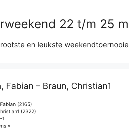
erweekend 22 t/m 25 m
rootste en leukste weekendtoernooi
, Fabian – Braun, Christian1
Fabian (2165)
hristian1 (2322)
-1
Klikken
ns »