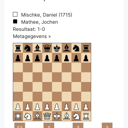
Mischke, Daniel (1715)
Mathee, Jochen
Resultaat: 1-0
Klikken
Metagegevens »
om
te
openen.