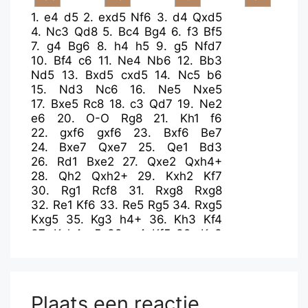
1.
e4
d5
2.
exd5
Nf6
3.
d4
Qxd5
4.
Nc3
Qd8
5.
Bc4
Bg4
6.
f3
Bf5
7.
g4
Bg6
8.
h4
h5
9.
g5
Nfd7
10.
Bf4
c6
11.
Ne4
Nb6
12.
Bb3
Nd5
13.
Bxd5
cxd5
14.
Nc5
b6
15.
Nd3
Nc6
16.
Ne5
Nxe5
17.
Bxe5
Rc8
18.
c3
Qd7
19.
Ne2
e6
20.
O-O
Rg8
21.
Kh1
f6
22.
gxf6
gxf6
23.
Bxf6
Be7
24.
Bxe7
Qxe7
25.
Qe1
Bd3
26.
Rd1
Bxe2
27.
Qxe2
Qxh4+
28.
Qh2
Qxh2+
29.
Kxh2
Kf7
30.
Rg1
Rcf8
31.
Rxg8
Rxg8
32.
Re1
Kf6
33.
Re5
Rg5
34.
Rxg5
Kxg5
35.
Kg3
h4+
36.
Kh3
Kf4
37.
Kxh4
a5
38.
a4
Kf5
39.
Kg3
Kg5
40.
f4+
Kh5
41.
Kh3
Kg6
42.
Kg4
Kf6
43.
b3
Kg6
44.
c4
Kf6
45.
cxd5
exd5
46.
f5
Plaats een reactie