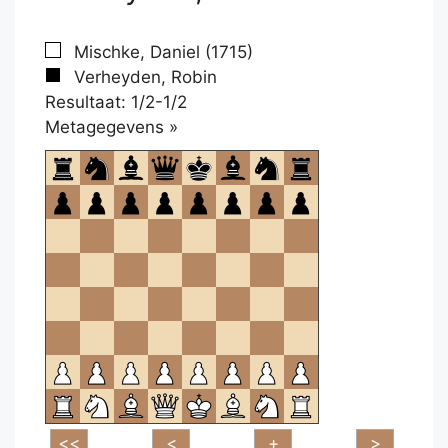
Mischke, Daniel (1715)
Verheyden, Robin
Resultaat: 1/2-1/2
Klikken
Metagegevens »
om
te
openen.