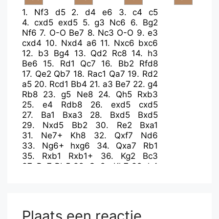
1.
Nf3
d5
2.
d4
e6
3.
c4
c5
4.
cxd5
exd5
5.
g3
Nc6
6.
Bg2
Nf6
7.
O-O
Be7
8.
Nc3
O-O
9.
e3
cxd4
10.
Nxd4
a6
11.
Nxc6
bxc6
12.
b3
Bg4
13.
Qd2
Rc8
14.
h3
Be6
15.
Rd1
Qc7
16.
Bb2
Rfd8
17.
Qe2
Qb7
18.
Rac1
Qa7
19.
Rd2
a5
20.
Rcd1
Bb4
21.
a3
Be7
22.
g4
Rb8
23.
g5
Ne8
24.
Qh5
Rxb3
25.
e4
Rdb8
26.
exd5
cxd5
27.
Ba1
Bxa3
28.
Bxd5
Bxd5
29.
Nxd5
Bb2
30.
Re2
Bxa1
31.
Ne7+
Kh8
32.
Qxf7
Nd6
33.
Ng6+
hxg6
34.
Qxa7
Rb1
35.
Rxb1
Rxb1+
36.
Kg2
Bc3
37.
Re7
Rb5
38.
Qa8+
Kh7
39.
h4
Rf5
40.
Qa6
Bb4
41.
Qa7
Bc3
42.
Qc7
Nb5
43.
Qb8
Nd6
44.
Qxd6
Bb4
45.
Qd7
Bxe7
46.
Qxe7
a4
47.
Qa3
Ra5
48.
Qa2
Plaats een reactie
a3
49.
Kg3
Ra4
50.
f4
Ra5
51.
Kg4