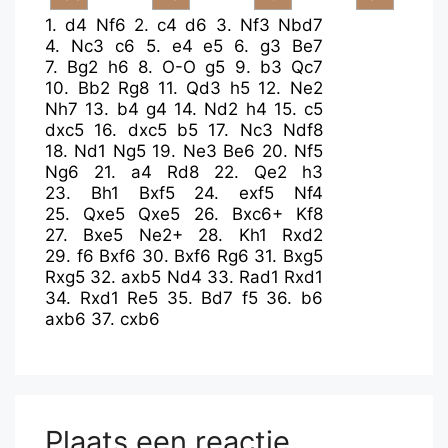
1.
d4
Nf6
2.
c4
d6
3.
Nf3
Nbd7
4.
Nc3
c6
5.
e4
e5
6.
g3
Be7
7.
Bg2
h6
8.
O-O
g5
9.
b3
Qc7
10.
Bb2
Rg8
11.
Qd3
h5
12.
Ne2
Nh7
13.
b4
g4
14.
Nd2
h4
15.
c5
dxc5
16.
dxc5
b5
17.
Nc3
Ndf8
18.
Nd1
Ng5
19.
Ne3
Be6
20.
Nf5
Ng6
21.
a4
Rd8
22.
Qe2
h3
23.
Bh1
Bxf5
24.
exf5
Nf4
25.
Qxe5
Qxe5
26.
Bxc6+
Kf8
27.
Bxe5
Ne2+
28.
Kh1
Rxd2
29.
f6
Bxf6
30.
Bxf6
Rg6
31.
Bxg5
Rxg5
32.
axb5
Nd4
33.
Rad1
Rxd1
34.
Rxd1
Re5
35.
Bd7
f5
36.
b6
axb6
37.
cxb6
Plaats een reactie