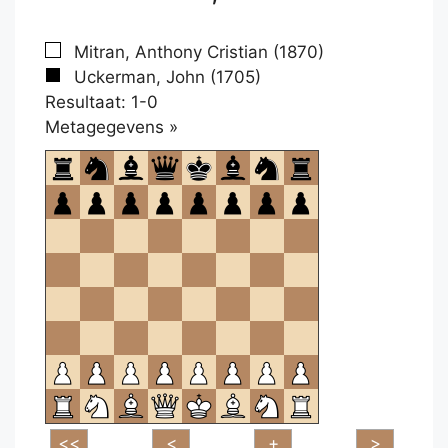
Mitran, Anthony Cristian (1870)
Uckerman, John (1705)
Resultaat: 1-0
Klikken
Metagegevens »
om
te
openen.