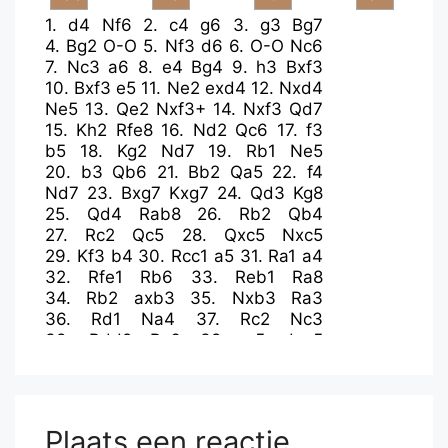
1.
d4
Nf6
2.
c4
g6
3.
g3
Bg7
4.
Bg2
O-O
5.
Nf3
d6
6.
O-O
Nc6
7.
Nc3
a6
8.
e4
Bg4
9.
h3
Bxf3
10.
Bxf3
e5
11.
Ne2
exd4
12.
Nxd4
Ne5
13.
Qe2
Nxf3+
14.
Nxf3
Qd7
15.
Kh2
Rfe8
16.
Nd2
Qc6
17.
f3
b5
18.
Kg2
Nd7
19.
Rb1
Ne5
20.
b3
Qb6
21.
Bb2
Qa5
22.
f4
Nd7
23.
Bxg7
Kxg7
24.
Qd3
Kg8
25.
Qd4
Rab8
26.
Rb2
Qb4
27.
Rc2
Qc5
28.
Qxc5
Nxc5
29.
Kf3
b4
30.
Rcc1
a5
31.
Ra1
a4
32.
Rfe1
Rb6
33.
Reb1
Ra8
34.
Rb2
axb3
35.
Nxb3
Ra3
36.
Rd1
Na4
37.
Rc2
Nc3
38.
Rdd2
Rc6
39.
e5
dxe5
40.
fxe5
Nxa2
41.
Rxa2
Rxb3+
42.
Kf2
Rc3
43.
Rdb2
R6xc4
44.
Ra4
Rc2+
45.
Rxc2
Rxc2+
46.
Ke3
Rc3+
47.
Kf4
b3
48.
Rb4
Plaats een reactie
Kf8
49.
h4
c5
50.
Rb7
Rc4+