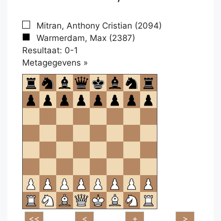
Mitran, Anthony Cristian (2094)
Warmerdam, Max (2387)
Resultaat: 0-1
Klikken
Metagegevens »
om
te
openen.