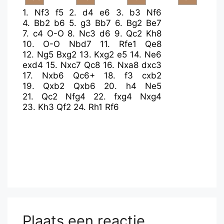
1.
Nf3
f5
2.
d4
e6
3.
b3
Nf6
4.
Bb2
b6
5.
g3
Bb7
6.
Bg2
Be7
7.
c4
O-O
8.
Nc3
d6
9.
Qc2
Kh8
10.
O-O
Nbd7
11.
Rfe1
Qe8
12.
Ng5
Bxg2
13.
Kxg2
e5
14.
Ne6
exd4
15.
Nxc7
Qc8
16.
Nxa8
dxc3
17.
Nxb6
Qc6+
18.
f3
cxb2
19.
Qxb2
Qxb6
20.
h4
Ne5
21.
Qc2
Nfg4
22.
fxg4
Nxg4
23.
Kh3
Qf2
24.
Rh1
Rf6
Plaats een reactie