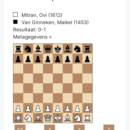
Mitran, Ovi (1612)
Van Ginneken, Maikel (1453)
Resultaat: 0-1
Klikken
Metagegevens »
om
te
openen.