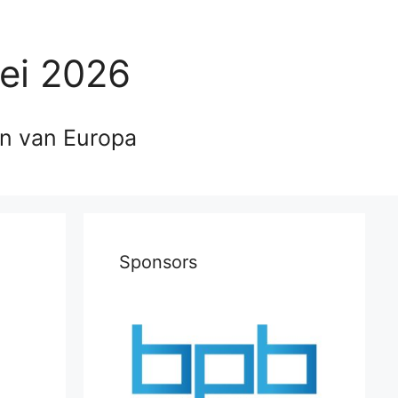
ei 2026
en van Europa
Sponsors