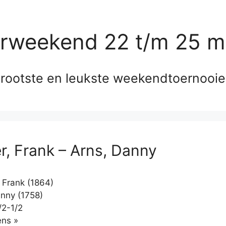
erweekend 22 t/m 25 m
rootste en leukste weekendtoernooi
, Frank – Arns, Danny
Frank (1864)
nny (1758)
/2-1/2
Klikken
ns »