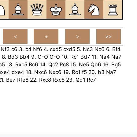
.
Nf3
c6
3.
c4
Nf6
4.
cxd5
cxd5
5.
Nc3
Nc6
6.
Bf4
6
8.
Bd3
Bb4
9.
O-O
O-O
10.
Rc1
Bd7
11.
Na4
Na7
c5
13.
Rxc5
Bc6
14.
Qc2
Rc8
15.
Ne5
Qb6
16.
Bg5
Bxe4
dxe4
18.
Nxc6
Nxc6
19.
Rc1
f5
20.
b3
Na7
21.
Be7
Rfe8
22.
Rxc8
Rxc8
23.
Qd1
Rc7