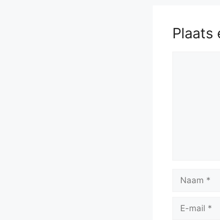
Plaats 
Reactie
Naam
E-
mail