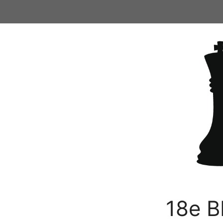
Ga
naar
de
inhoud
18e B