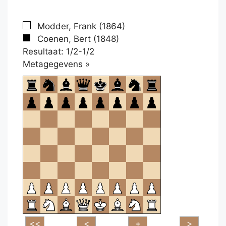
Modder, Frank (1864)
Coenen, Bert (1848)
Resultaat: 1/2-1/2
Klikken
Metagegevens »
om
te
openen.