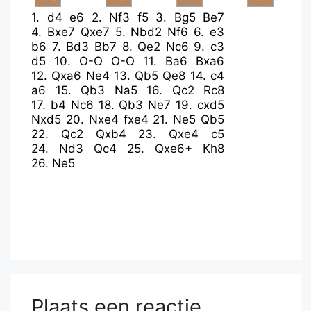
1.
d4
e6
2.
Nf3
f5
3.
Bg5
Be7
4.
Bxe7
Qxe7
5.
Nbd2
Nf6
6.
e3
b6
7.
Bd3
Bb7
8.
Qe2
Nc6
9.
c3
d5
10.
O-O
O-O
11.
Ba6
Bxa6
12.
Qxa6
Ne4
13.
Qb5
Qe8
14.
c4
a6
15.
Qb3
Na5
16.
Qc2
Rc8
17.
b4
Nc6
18.
Qb3
Ne7
19.
cxd5
Nxd5
20.
Nxe4
fxe4
21.
Ne5
Qb5
22.
Qc2
Qxb4
23.
Qxe4
c5
24.
Nd3
Qc4
25.
Qxe6+
Kh8
26.
Ne5
Plaats een reactie