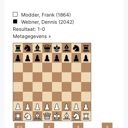
Modder, Frank (1864)
Webner, Dennis (2042)
Resultaat: 1-0
Klikken
Metagegevens »
om
te
openen.