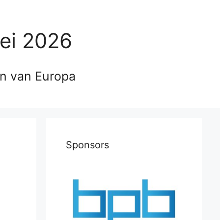
ei 2026
en van Europa
Sponsors