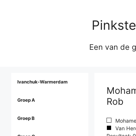
Pinkst
Een van de g
Ivanchuk-Warmerdam
Mohame
Rob
Groep A
Groep B
Mohamedj
Van Herc