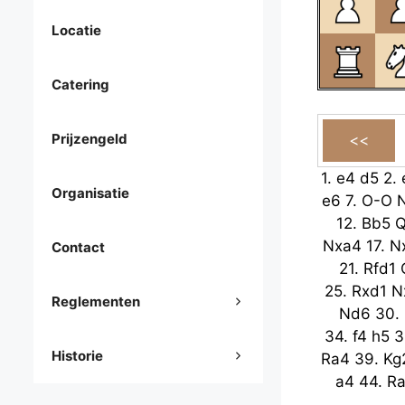
Locatie
Catering
Prijzengeld
1.
e4
d5
2.
Organisatie
e6
7.
O-O
12.
Bb5
Q
Nxa4
17.
N
Contact
21.
Rfd1
25.
Rxd1
N
Reglementen
Nd6
30.
34.
f4
h5
3
Historie
Ra4
39.
Kg
a4
44.
R
48.
Ra8
Rx