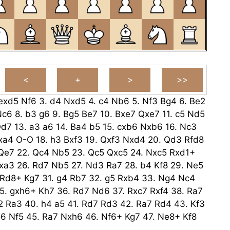
exd5
Nf6
3.
d4
Nxd5
4.
c4
Nb6
5.
Nf3
Bg4
6.
Be2
Nc6
8.
b3
g6
9.
Bg5
Be7
10.
Bxe7
Qxe7
11.
c5
Nd5
d7
13.
a3
a6
14.
Ba4
b5
15.
cxb6
Nxb6
16.
Nc3
xa4
O-O
18.
h3
Bxf3
19.
Qxf3
Nxd4
20.
Qd3
Rfd8
Qe7
22.
Qc4
Nb5
23.
Qc5
Qxc5
24.
Nxc5
Rxd1+
xa3
26.
Rd7
Nb5
27.
Nd3
Ra7
28.
b4
Kf8
29.
Ne5
Rd8+
Kg7
31.
g4
Rb7
32.
g5
Rxb4
33.
Ng4
Nc4
5.
gxh6+
Kh7
36.
Rd7
Nd6
37.
Rxc7
Rxf4
38.
Ra7
2
Ra3
40.
h4
a5
41.
Rd7
Rd3
42.
Ra7
Rd4
43.
Kf3
a6
Nf5
45.
Ra7
Nxh6
46.
Nf6+
Kg7
47.
Ne8+
Kf8
h4
49.
Nd6+
Ke7
50.
Ne4
a3
51.
Ra7+
Kf8
52.
Ng5