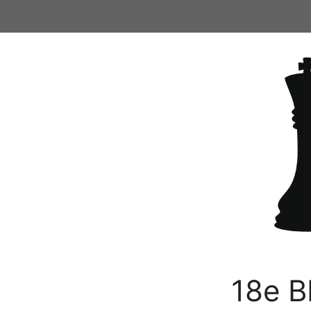
Ga
naar
de
inhoud
18e B