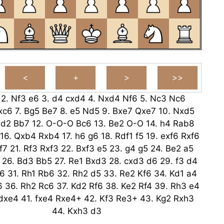
2.
Nf3
e6
3.
d4
cxd4
4.
Nxd4
Nf6
5.
Nc3
Nc6
xc6
7.
Bg5
Be7
8.
e5
Nd5
9.
Bxe7
Qxe7
10.
Nxd5
d2
Bb7
12.
O-O-O
Bc6
13.
Be2
O-O
14.
h4
Rab8
16.
Qxb4
Rxb4
17.
h6
g6
18.
Rdf1
f5
19.
exf6
Rxf6
f7
21.
Rf3
Rxf3
22.
Bxf3
e5
23.
g4
g5
24.
Be2
a5
26.
Bd3
Bb5
27.
Re1
Bxd3
28.
cxd3
d6
29.
f3
d4
6
31.
Rh1
Rb6
32.
Rh2
d5
33.
Re2
Kf6
34.
Kd1
a4
6
36.
Rh2
Rc6
37.
Kd2
Rf6
38.
Ke2
Rf4
39.
Rh3
e4
dxe4
41.
fxe4
Rxe4+
42.
Kf3
Re3+
43.
Kg2
Rxh3
44.
Kxh3
d3