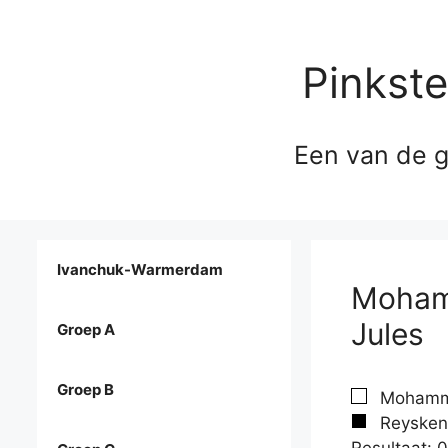
Pinkst
Een van de g
Ivanchuk-Warmerdam
Mohamm
Jules
Groep A
Groep B
Mohamma
Reyskens