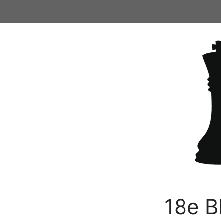
Ga
naar
de
inhoud
18e B