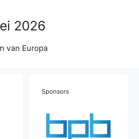
ei 2026
en van Europa
Sponsors