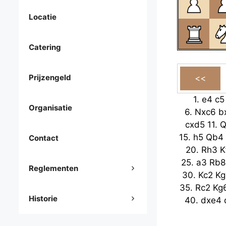
Locatie
Catering
Prijzengeld
1.
e4
c5
Organisatie
6.
Nxc6
b
cxd5
11.
Q
15.
h5
Qb4
Contact
20.
Rh3
K
25.
a3
Rb8
Reglementen
30.
Kc2
Kg
35.
Rc2
Kg
Historie
40.
dxe4