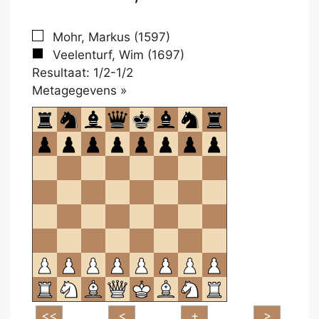
Mohr, Markus (1597)
Veelenturf, Wim (1697)
Resultaat: 1/2-1/2
Klikken
Metagegevens »
om
te
openen.