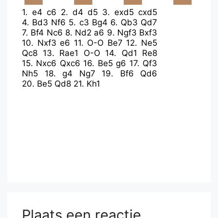
1.
e4
c6
2.
d4
d5
3.
exd5
cxd5
4.
Bd3
Nf6
5.
c3
Bg4
6.
Qb3
Qd7
7.
Bf4
Nc6
8.
Nd2
a6
9.
Ngf3
Bxf3
10.
Nxf3
e6
11.
O-O
Be7
12.
Ne5
Qc8
13.
Rae1
O-O
14.
Qd1
Re8
15.
Nxc6
Qxc6
16.
Be5
g6
17.
Qf3
Nh5
18.
g4
Ng7
19.
Bf6
Qd6
20.
Be5
Qd8
21.
Kh1
Plaats een reactie