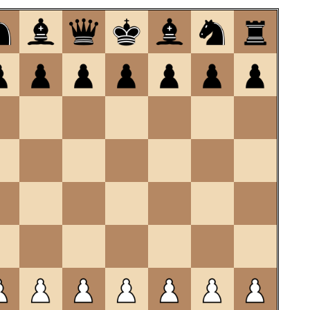
om
te
openen.