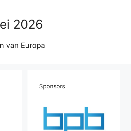
ei 2026
en van Europa
Sponsors