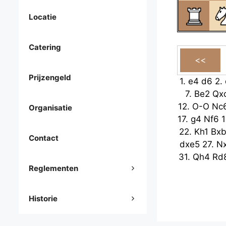
Locatie
Catering
Prijzengeld
1.
e4
d6
2.
7.
Be2
Qx
12.
O-O
Nc
Organisatie
17.
g4
Nf6
1
22.
Kh1
Bx
Contact
dxe5
27.
N
31.
Qh4
Rd
Reglementen
Historie