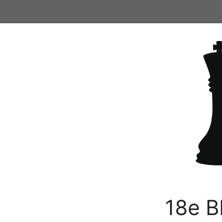
Ga
naar
de
inhoud
18e B