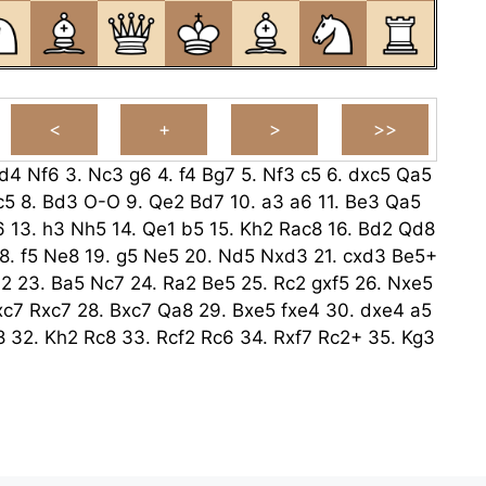
d4
Nf6
3.
Nc3
g6
4.
f4
Bg7
5.
Nf3
c5
6.
dxc5
Qa5
c5
8.
Bd3
O-O
9.
Qe2
Bd7
10.
a3
a6
11.
Be3
Qa5
6
13.
h3
Nh5
14.
Qe1
b5
15.
Kh2
Rac8
16.
Bd2
Qd8
8.
f5
Ne8
19.
g5
Ne5
20.
Nd5
Nxd3
21.
cxd3
Be5+
b2
23.
Ba5
Nc7
24.
Ra2
Be5
25.
Rc2
gxf5
26.
Nxe5
xc7
Rxc7
28.
Bxc7
Qa8
29.
Bxe5
fxe4
30.
dxe4
a5
8
32.
Kh2
Rc8
33.
Rcf2
Rc6
34.
Rxf7
Rc2+
35.
Kg3