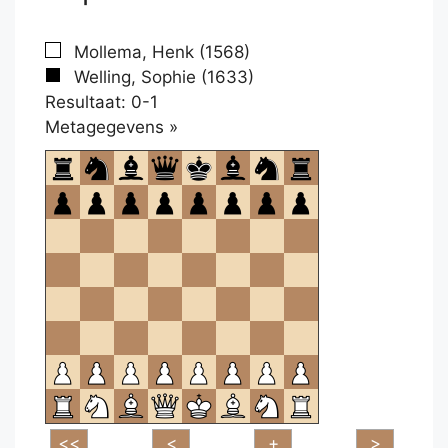
Mollema, Henk (1568)
Welling, Sophie (1633)
Resultaat: 0-1
Klikken
Metagegevens »
om
te
openen.