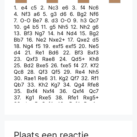
1.
e4
c5
2.
Nc3
e6
3.
f4
Nc6
4.
Nf3
a6
5.
g3
d6
6.
Bg2
Nf6
7.
O-O
Be7
8.
d3
O-O
9.
h3
Qc7
10.
g4
b5
11.
g5
Nh5
12.
Nh2
g6
13.
Bf3
Ng7
14.
h4
Nd4
15.
Bg2
Bb7
16.
Ne2
Nxe2+
17.
Qxe2
d5
18.
Ng4
f5
19.
exf5
exf5
20.
Ne5
d4
21.
Re1
Bd6
22.
Bf3
Bxf3
23.
Qxf3
Rae8
24.
Qd5+
Kh8
25.
Bd2
Bxe5
26.
fxe5
f4
27.
Kf2
Qc8
28.
Qf3
Qf5
29.
Re4
Nh5
30.
Rae1
Re6
31.
Kg2
Qf7
32.
Rf1
Qb7
33.
Kh2
Kg7
34.
Qg4
Rfe8
35.
Bxf4
Nxf4
36.
Qxf4
Qc7
37.
Kg1
Rxe5
38.
Rfe1
Rxg5+
39.
hxg5
Qxf4
40.
Rxf4
Rxe1+
41.
Kf2
Re6
42.
Kf3
h6
43.
Re4
Rxe4
44.
gxh6+
Kxh6
45.
dxe4
Kg5
46.
b3
Kf6
47.
a3
Ke5
48.
b4
c4
Plaats een reactie