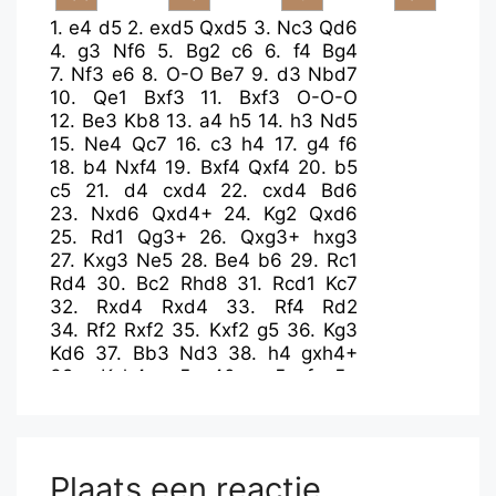
1.
e4
d5
2.
exd5
Qxd5
3.
Nc3
Qd6
4.
g3
Nf6
5.
Bg2
c6
6.
f4
Bg4
7.
Nf3
e6
8.
O-O
Be7
9.
d3
Nbd7
10.
Qe1
Bxf3
11.
Bxf3
O-O-O
12.
Be3
Kb8
13.
a4
h5
14.
h3
Nd5
15.
Ne4
Qc7
16.
c3
h4
17.
g4
f6
18.
b4
Nxf4
19.
Bxf4
Qxf4
20.
b5
c5
21.
d4
cxd4
22.
cxd4
Bd6
23.
Nxd6
Qxd4+
24.
Kg2
Qxd6
25.
Rd1
Qg3+
26.
Qxg3+
hxg3
27.
Kxg3
Ne5
28.
Be4
b6
29.
Rc1
Rd4
30.
Bc2
Rhd8
31.
Rcd1
Kc7
32.
Rxd4
Rxd4
33.
Rf4
Rd2
34.
Rf2
Rxf2
35.
Kxf2
g5
36.
Kg3
Kd6
37.
Bb3
Nd3
38.
h4
gxh4+
39.
Kxh4
e5
40.
g5
fxg5+
41.
Kxg5
Kc5
42.
Kf5
Kd4
43.
Bd1
e4
44.
Ke6
e3
45.
Kd6
Nb2
46.
Be2
Nxa4
47.
Kc6
Nc3
48.
Bf1
e2
Plaats een reactie