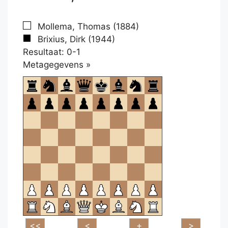
Mollema, Thomas (1884)
Brixius, Dirk (1944)
Resultaat: 0-1
Klikken
Metagegevens »
om
te
openen.