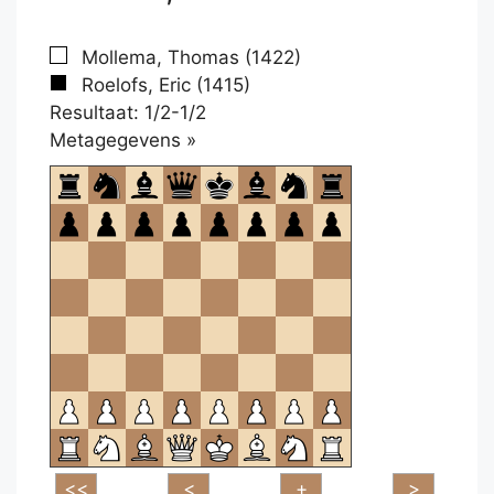
Mollema, Thomas (1422)
Roelofs, Eric (1415)
Resultaat: 1/2-1/2
Klikken
Metagegevens »
om
te
openen.