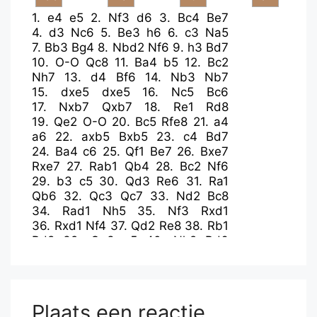
1.
e4
e5
2.
Nf3
d6
3.
Bc4
Be7
4.
d3
Nc6
5.
Be3
h6
6.
c3
Na5
7.
Bb3
Bg4
8.
Nbd2
Nf6
9.
h3
Bd7
10.
O-O
Qc8
11.
Ba4
b5
12.
Bc2
Nh7
13.
d4
Bf6
14.
Nb3
Nb7
15.
dxe5
dxe5
16.
Nc5
Bc6
17.
Nxb7
Qxb7
18.
Re1
Rd8
19.
Qe2
O-O
20.
Bc5
Rfe8
21.
a4
a6
22.
axb5
Bxb5
23.
c4
Bd7
24.
Ba4
c6
25.
Qf1
Be7
26.
Bxe7
Rxe7
27.
Rab1
Qb4
28.
Bc2
Nf6
29.
b3
c5
30.
Qd3
Re6
31.
Ra1
Qb6
32.
Qc3
Qc7
33.
Nd2
Bc8
34.
Rad1
Nh5
35.
Nf3
Rxd1
36.
Rxd1
Nf4
37.
Qd2
Re8
38.
Rb1
Rd8
39.
Qe3
a5
40.
Nh2
Rd6
41.
Kh1
Rg6
42.
Rg1
Qc6
43.
Bd1
Rd6
44.
Ng4
f6
45.
Qc3
Qxe4
46.
Bf3
Qd3
47.
Qxd3
Rxd3
48.
Rd1
Bxg4
49.
Bxg4
Rxd1+
Plaats een reactie
50.
Bxd1
Kf7
51.
Kg1
Ke6
52.
Kf1