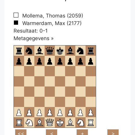
Mollema, Thomas (2059)
Warmerdam, Max (2177)
Resultaat: 0-1
Klikken
Metagegevens »
om
te
openen.