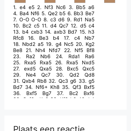
1.
e4
e5
2.
Nf3
Nc6
3.
Bb5
a6
4.
Ba4
Nf6
5.
Qe2
b5
6.
Bb3
Be7
7.
O-O
O-O
8.
c3
d6
9.
Rd1
Na5
10.
Bc2
c5
11.
d4
Qc7
12.
d5
c4
13.
b4
cxb3
14.
axb3
Bd7
15.
h3
Rfc8
16.
Be3
b4
17.
c4
Nb7
18.
Nbd2
a5
19.
g4
Nc5
20.
Kg2
Be8
21.
Nh4
Nfd7
22.
Nf5
Bf8
23.
Ra2
Nb6
24.
Rda1
Ra6
25.
Rxa5
Rxa5
26.
Rxa5
Nxd5
27.
exd5
Qxa5
28.
Bxc5
Qxc5
29.
Ne4
Qc7
30.
Qd2
Qd8
31.
Qxb4
Rb8
32.
Qc3
g6
33.
g5
Bd7
34.
Nf6+
Kh8
35.
Qf3
Bxf5
36.
Bxf5
Bg7
37.
Bc2
Bxf6
38.
Qxf6+
Kg8
39.
Kf3
h6
40.
h4
hxg5
41.
hxg5
Qd7
42.
Ke2
Qg4+
43.
Kd2
Ra8
44.
Bxg6
Ra2+
45.
Kc3
Qd4+
46.
Kb4
Qb6+
47.
Kc3
Qa5+
48.
Kd3
Qd2+
Plaats een reactie