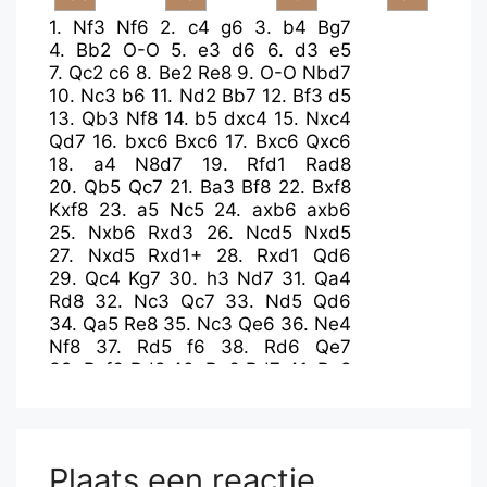
1.
Nf3
Nf6
2.
c4
g6
3.
b4
Bg7
4.
Bb2
O-O
5.
e3
d6
6.
d3
e5
7.
Qc2
c6
8.
Be2
Re8
9.
O-O
Nbd7
10.
Nc3
b6
11.
Nd2
Bb7
12.
Bf3
d5
13.
Qb3
Nf8
14.
b5
dxc4
15.
Nxc4
Qd7
16.
bxc6
Bxc6
17.
Bxc6
Qxc6
18.
a4
N8d7
19.
Rfd1
Rad8
20.
Qb5
Qc7
21.
Ba3
Bf8
22.
Bxf8
Kxf8
23.
a5
Nc5
24.
axb6
axb6
25.
Nxb6
Rxd3
26.
Ncd5
Nxd5
27.
Nxd5
Rxd1+
28.
Rxd1
Qd6
29.
Qc4
Kg7
30.
h3
Nd7
31.
Qa4
Rd8
32.
Nc3
Qc7
33.
Nd5
Qd6
34.
Qa5
Re8
35.
Nc3
Qe6
36.
Ne4
Nf8
37.
Rd5
f6
38.
Rd6
Qe7
39.
Rxf6
Rd8
40.
Ra6
Rd7
41.
Ra8
Rb7
42.
Kh2
Nd7
43.
Qd5
Rc7
44.
Qg8+
Kh6
45.
g4
Rc2
46.
Re8
Qb4
Plaats een reactie