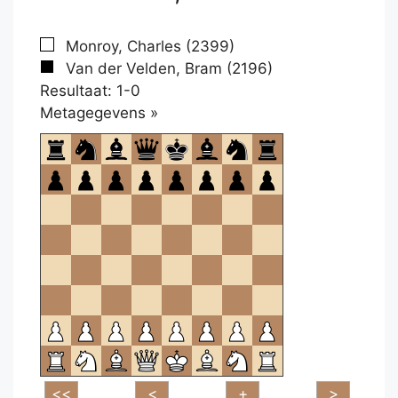
Monroy, Charles (2399)
Van der Velden, Bram (2196)
Resultaat: 1-0
Klikken
Metagegevens »
om
te
openen.