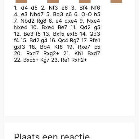
1.
d4
d5
2.
Nf3
e6
3.
Bf4
Nf6
4.
e3
Nbd7
5.
Bd3
c6
6.
O-O
h5
7.
Nbd2
Rg8
8.
e4
dxe4
9.
Nxe4
Nxe4
10.
Bxe4
Be7
11.
Qd2
g5
12.
Be3
f5
13.
Bxf5
exf5
14.
Qd3
f4
15.
Bd2
g4
16.
Qc4
Rg7
17.
Rfe1
gxf3
18.
Bb4
Kf8
19.
Rxe7
c5
20.
Rxd7
Rxg2+
21.
Kh1
Bxd7
22.
Bxc5+
Kg7
23.
Re1
Rxh2+
Plaats een reactie