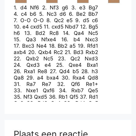
1.
d4
Nf6
2.
Nf3
g6
3.
e3
Bg7
4.
c4
b6
5.
Nc3
d6
6.
Be2
Bb7
7.
O-O
O-O
8.
Qc2
e5
9.
d5
c6
10.
e4
cxd5
11.
cxd5
Nbd7
12.
Bg5
h6
13.
Bd2
Rc8
14.
Qa4
Nc5
15.
Qa3
Nfxe4
16.
b4
Nxc3
17.
Bxc3
Ne4
18.
Bb2
a5
19.
Rfd1
axb4
20.
Qxb4
Rc2
21.
Bd3
Rxb2
22.
Qxb2
Nc5
23.
Qc2
Nxd3
24.
Qxd3
e4
25.
Qxe4
Bxa1
26.
Rxa1
Re8
27.
Qd4
b5
28.
h3
Qa8
29.
a4
bxa4
30.
Rxa4
Qd8
31.
Ra7
Re7
32.
Qf6
Re1+
33.
Nxe1
Qxf6
34.
Rxb7
Qe5
35.
Nf3
Qxd5
36.
Rb1
Qf5
37.
Rd1
Qc2
38.
Rd2
Qc4
39.
Rd4
Qc5
40.
Rd1
Kg7
41.
h4
g5
42.
hxg5
hxg5
43.
Nh2
f5
44.
Nf1
f4
45.
g3
Kg6
46.
Kg2
Qc6+
47.
Kg1
Qd7
48.
Rd4
Kf5
49.
Rd5+
Kg6
Plaats een reactie
50.
Rd4
f3
51.
Ne3
Qe6
52.
g4