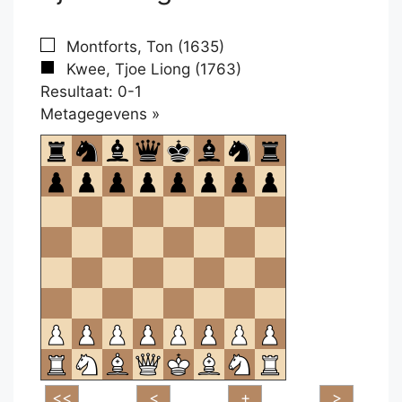
Montforts, Ton (1635)
Kwee, Tjoe Liong (1763)
Resultaat: 0-1
Klikken
Metagegevens »
om
te
openen.