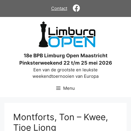
Ga
Contact
naar
de
inhoud
18e BPB Limburg Open Maastricht
Pinksterweekend 22 t/m 25 mei 2026
Een van de grootste en leukste
weekendtoernooien van Europa
Menu
Montforts, Ton – Kwee,
Tjoe Liong