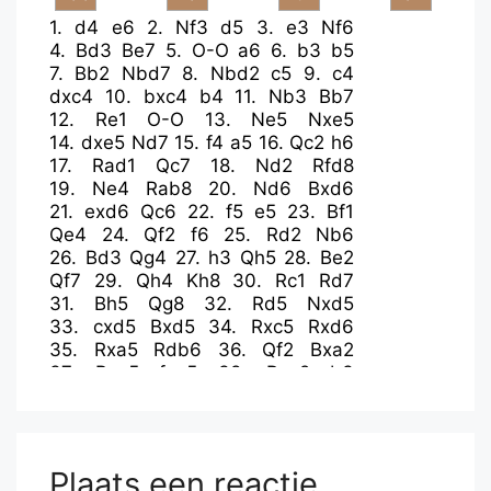
1.
d4
e6
2.
Nf3
d5
3.
e3
Nf6
4.
Bd3
Be7
5.
O-O
a6
6.
b3
b5
7.
Bb2
Nbd7
8.
Nbd2
c5
9.
c4
dxc4
10.
bxc4
b4
11.
Nb3
Bb7
12.
Re1
O-O
13.
Ne5
Nxe5
14.
dxe5
Nd7
15.
f4
a5
16.
Qc2
h6
17.
Rad1
Qc7
18.
Nd2
Rfd8
19.
Ne4
Rab8
20.
Nd6
Bxd6
21.
exd6
Qc6
22.
f5
e5
23.
Bf1
Qe4
24.
Qf2
f6
25.
Rd2
Nb6
26.
Bd3
Qg4
27.
h3
Qh5
28.
Be2
Qf7
29.
Qh4
Kh8
30.
Rc1
Rd7
31.
Bh5
Qg8
32.
Rd5
Nxd5
33.
cxd5
Bxd5
34.
Rxc5
Rxd6
35.
Rxa5
Rdb6
36.
Qf2
Bxa2
37.
Bxe5
fxe5
38.
Rxa2
b3
39.
Rb2
Ra6
40.
Qd2
Ra2
41.
Bf3
Rxb2
42.
Qxb2
Qc4
43.
Bd1
Qd5
44.
Bf3
e4
45.
Bd1
Qxd1+
Plaats een reactie