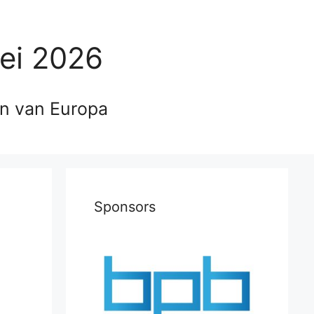
ei 2026
en van Europa
Sponsors