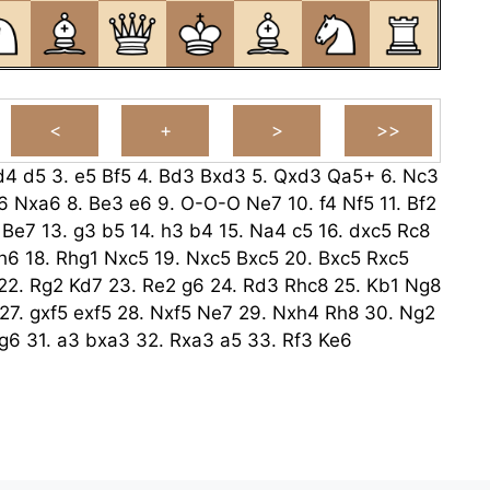
d4
d5
3.
e5
Bf5
4.
Bd3
Bxd3
5.
Qxd3
Qa5+
6.
Nc3
6
Nxa6
8.
Be3
e6
9.
O-O-O
Ne7
10.
f4
Nf5
11.
Bf2
Be7
13.
g3
b5
14.
h3
b4
15.
Na4
c5
16.
dxc5
Rc8
h6
18.
Rhg1
Nxc5
19.
Nxc5
Bxc5
20.
Bxc5
Rxc5
22.
Rg2
Kd7
23.
Re2
g6
24.
Rd3
Rhc8
25.
Kb1
Ng8
27.
gxf5
exf5
28.
Nxf5
Ne7
29.
Nxh4
Rh8
30.
Ng2
g6
31.
a3
bxa3
32.
Rxa3
a5
33.
Rf3
Ke6