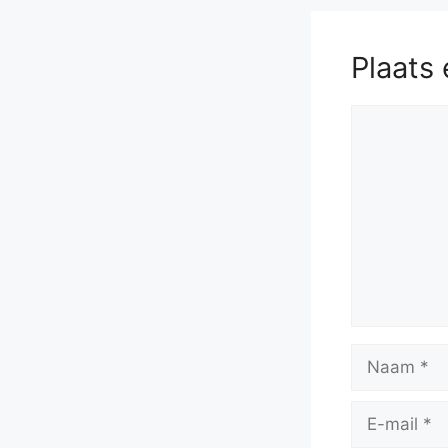
Plaats 
Reactie
Naam
E-
mail