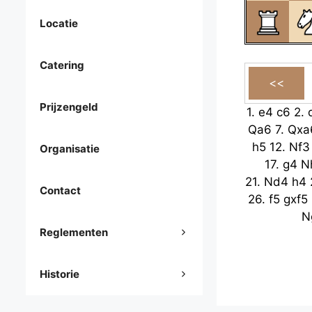
Locatie
Catering
Prijzengeld
1.
e4
c6
2.
Qa6
7.
Qxa
h5
12.
Nf3
Organisatie
17.
g4
N
21.
Nd4
h4
Contact
26.
f5
gxf5
N
Reglementen
Historie