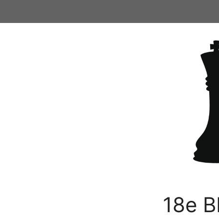
Ga
naar
de
inhoud
18e B