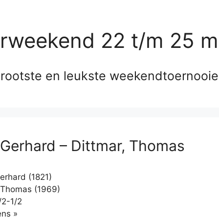
erweekend 22 t/m 25 m
rootste en leukste weekendtoernooi
Gerhard – Dittmar, Thomas
rhard (1821)
 Thomas (1969)
/2-1/2
Klikken
ns »