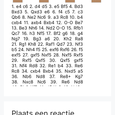
1.
e4
c6
2.
d4
d5
3.
e5
Bf5
4.
Bd3
Bxd3
5.
Qxd3
e6
6.
f4
c5
7.
c3
Qb6
8.
Ne2
Nc6
9.
a3
Rc8
10.
b4
cxb4
11.
axb4
Bxb4
12.
O-O
Be7
13.
Be3
Nh6
14.
Nd2
O-O
15.
Rfb1
Qc7
16.
h3
Nf5
17.
Bf2
g6
18.
g4
Ng7
19.
Bg3
a6
20.
Kh2
Ra8
21.
Rg1
Kh8
22.
Raf1
Qd7
23.
Nf3
b5
24.
Nh4
f5
25.
exf6
Rxf6
26.
f5
exf5
27.
gxf5
Nxf5
28.
Nxf5
Rxf5
29.
Rxf5
Qxf5
30.
Qxf5
gxf5
31.
Nf4
Rd8
32.
Re1
b4
33.
Re6
Rc8
34.
cxb4
Bxb4
35.
Nxd5
a5
36.
Nb6
Nd8
37.
Re8+
Kg7
38.
Nxc8
Nc6
39.
Re6
Nd8
40.
Rb6
Kf7
41.
d5
Ke8
42.
Nd6+
Kd7
43.
Nxf5
Bd2
44.
Rd6+
Ke8
45.
Rb6
Kd7
46.
Ra6
Bb4
47.
Ra7+
Ke8
48.
Bd6
Plaats een reactie