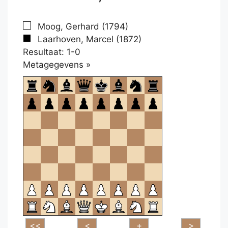
Moog, Gerhard (1794)
Laarhoven, Marcel (1872)
Resultaat: 1-0
Klikken
Metagegevens »
om
te
openen.