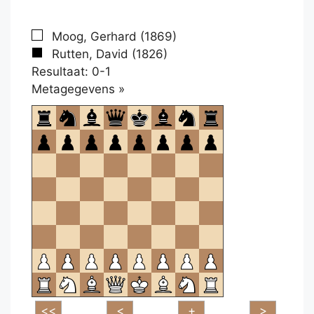
Moog, Gerhard (1869)
Rutten, David (1826)
Resultaat: 0-1
Klikken
Metagegevens »
om
te
openen.