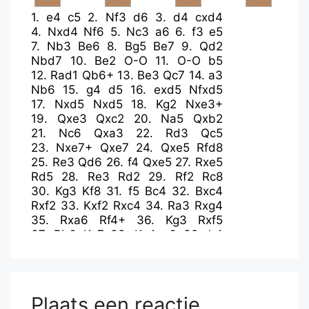
1.
e4
c5
2.
Nf3
d6
3.
d4
cxd4
4.
Nxd4
Nf6
5.
Nc3
a6
6.
f3
e5
7.
Nb3
Be6
8.
Bg5
Be7
9.
Qd2
Nbd7
10.
Be2
O-O
11.
O-O
b5
12.
Rad1
Qb6+
13.
Be3
Qc7
14.
a3
Nb6
15.
g4
d5
16.
exd5
Nfxd5
17.
Nxd5
Nxd5
18.
Kg2
Nxe3+
19.
Qxe3
Qxc2
20.
Na5
Qxb2
21.
Nc6
Qxa3
22.
Rd3
Qc5
23.
Nxe7+
Qxe7
24.
Qxe5
Rfd8
25.
Re3
Qd6
26.
f4
Qxe5
27.
Rxe5
Rd5
28.
Re3
Rd2
29.
Rf2
Rc8
30.
Kg3
Kf8
31.
f5
Bc4
32.
Bxc4
Rxf2
33.
Kxf2
Rxc4
34.
Ra3
Rxg4
35.
Rxa6
Rf4+
36.
Kg3
Rxf5
37.
Rb6
Ke7
38.
Kg4
g6
39.
h4
h5+
40.
Kg3
Kd7
Plaats een reactie