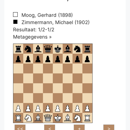
Moog, Gerhard (1898)
Zimmermann, Michael (1902)
Resultaat: 1/2-1/2
Klikken
Metagegevens »
om
te
openen.