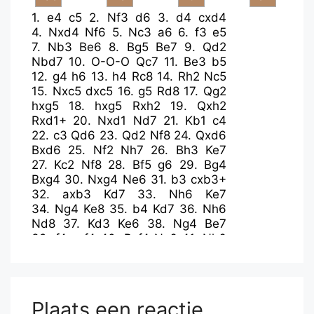
1.
e4
c5
2.
Nf3
d6
3.
d4
cxd4
4.
Nxd4
Nf6
5.
Nc3
a6
6.
f3
e5
7.
Nb3
Be6
8.
Bg5
Be7
9.
Qd2
Nbd7
10.
O-O-O
Qc7
11.
Be3
b5
12.
g4
h6
13.
h4
Rc8
14.
Rh2
Nc5
15.
Nxc5
dxc5
16.
g5
Rd8
17.
Qg2
hxg5
18.
hxg5
Rxh2
19.
Qxh2
Rxd1+
20.
Nxd1
Nd7
21.
Kb1
c4
22.
c3
Qd6
23.
Qd2
Nf8
24.
Qxd6
Bxd6
25.
Nf2
Nh7
26.
Bh3
Ke7
27.
Kc2
Nf8
28.
Bf5
g6
29.
Bg4
Bxg4
30.
Nxg4
Ne6
31.
b3
cxb3+
32.
axb3
Kd7
33.
Nh6
Ke7
34.
Ng4
Ke8
35.
b4
Kd7
36.
Nh6
Nd8
37.
Kd3
Ke6
38.
Ng4
Be7
39.
f4
exf4
40.
Bxf4
Nc6
41.
Nh6
Bd8
42.
Ng4
Be7
43.
Nh6
f6
44.
gxf6
Bxf6
45.
Ng4
Ne5+
46.
Bxe5
Bxe5
47.
c4
bxc4+
48.
Kxc4
Bd6
49.
Kc3
Bf4
50.
Kc4
Plaats een reactie
g5
51.
Kc5
Bd2
52.
Kb6
Bxb4