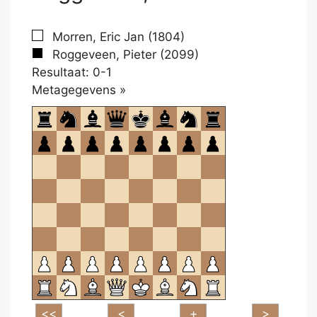
Morren, Eric Jan (1804)
Roggeveen, Pieter (2099)
Resultaat: 0-1
Klikken
Metagegevens »
om
te
openen.