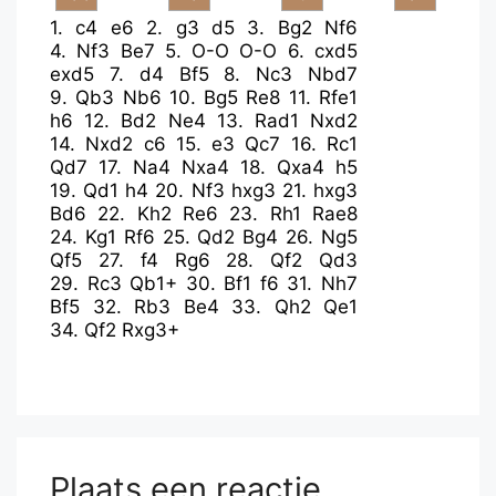
1.
c4
e6
2.
g3
d5
3.
Bg2
Nf6
4.
Nf3
Be7
5.
O-O
O-O
6.
cxd5
exd5
7.
d4
Bf5
8.
Nc3
Nbd7
9.
Qb3
Nb6
10.
Bg5
Re8
11.
Rfe1
h6
12.
Bd2
Ne4
13.
Rad1
Nxd2
14.
Nxd2
c6
15.
e3
Qc7
16.
Rc1
Qd7
17.
Na4
Nxa4
18.
Qxa4
h5
19.
Qd1
h4
20.
Nf3
hxg3
21.
hxg3
Bd6
22.
Kh2
Re6
23.
Rh1
Rae8
24.
Kg1
Rf6
25.
Qd2
Bg4
26.
Ng5
Qf5
27.
f4
Rg6
28.
Qf2
Qd3
29.
Rc3
Qb1+
30.
Bf1
f6
31.
Nh7
Bf5
32.
Rb3
Be4
33.
Qh2
Qe1
34.
Qf2
Rxg3+
Plaats een reactie