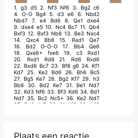
1.
g3
d5
2.
Nf3
Nf6
3.
Bg2
c6
4.
O-O
Bg4
5.
d3
e6
6.
Nbd2
Nbd7
7.
e4
Bd6
8.
Qe1
dxe4
9.
dxe4
e5
10.
Nc4
Bc7
11.
Qb4
Bxf3
12.
Bxf3
Nb6
13.
Be3
Nxc4
14.
Qxc4
Bb6
15.
Rad1
Qe7
16.
Bd2
O-O-O
17.
Bb4
Qe6
18.
Qxe6+
fxe6
19.
c3
Rxd1
20.
Rxd1
Rd8
21.
Rd6
Rxd6
22.
Bxd6
Bc7
23.
Bf8
g6
24.
Kf1
Kd7
25.
Ke2
Bd6
26.
Bh6
Bc5
27.
Bg5
Ke7
28.
Bg2
Kf7
29.
h3
Bb6
30.
Bd2
Ke7
31.
Be1
Nd7
32.
Kd3
Nf6
33.
Bf3
Kd6
34.
Bd1
Nd7
35.
Bc2
Nc5+
36.
Ke2
Nd7
37.
Bd2
Ke7
38.
f4
Kf6
39.
Kf3
Bg1
40.
b4
Bb6
41.
Bc1
Bg1
42.
a4
a6
43.
a5
Ba7
44.
Bd3
Bg1
45.
Bd2
Ba7
46.
Kg2
Nf8
47.
Kf3
Nd7
48.
Bc1
Bg1
49.
Bb2
Ba7
Plaats een reactie
50.
c4
Bb8
51.
g4
Bd6
52.
c5
Bc7