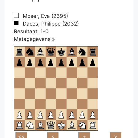
Moser, Eva (2395)
Daces, Philippe (2032)
Resultaat: 1-0
Klikken
Metagegevens »
om
te
openen.