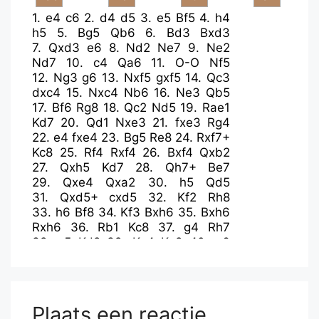
1.
e4
c6
2.
d4
d5
3.
e5
Bf5
4.
h4
h5
5.
Bg5
Qb6
6.
Bd3
Bxd3
7.
Qxd3
e6
8.
Nd2
Ne7
9.
Ne2
Nd7
10.
c4
Qa6
11.
O-O
Nf5
12.
Ng3
g6
13.
Nxf5
gxf5
14.
Qc3
dxc4
15.
Nxc4
Nb6
16.
Ne3
Qb5
17.
Bf6
Rg8
18.
Qc2
Nd5
19.
Rae1
Kd7
20.
Qd1
Nxe3
21.
fxe3
Rg4
22.
e4
fxe4
23.
Bg5
Re8
24.
Rxf7+
Kc8
25.
Rf4
Rxf4
26.
Bxf4
Qxb2
27.
Qxh5
Kd7
28.
Qh7+
Be7
29.
Qxe4
Qxa2
30.
h5
Qd5
31.
Qxd5+
cxd5
32.
Kf2
Rh8
33.
h6
Bf8
34.
Kf3
Bxh6
35.
Bxh6
Rxh6
36.
Rb1
Kc8
37.
g4
Rh7
38.
g5
Kd8
39.
Kg4
Ke8
40.
g6
Rg7
41.
Kg5
Plaats een reactie