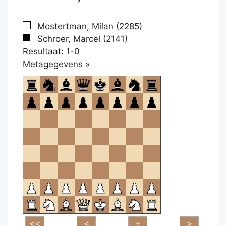
Mostertman, Milan (2285)
Schroer, Marcel (2141)
Resultaat: 1-0
Klikken
Metagegevens »
om
te
openen.