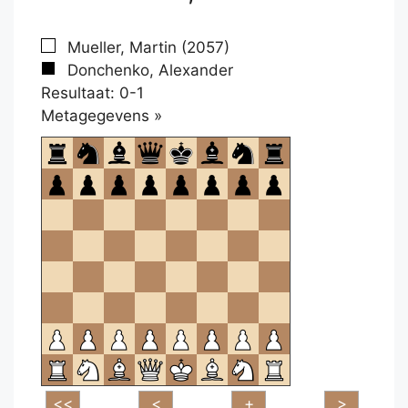
Mueller, Martin (2057)
Donchenko, Alexander
Resultaat: 0-1
Klikken
Metagegevens »
om
te
openen.