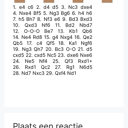
1.
e4
c6
2.
d4
d5
3.
Nc3
dxe4
4.
Nxe4
Bf5
5.
Ng3
Bg6
6.
h4
h6
7.
h5
Bh7
8.
Nf3
e6
9.
Bd3
Bxd3
10.
Qxd3
Nf6
11.
Bd2
Nbd7
12.
O-O-O
Be7
13.
Kb1
Qb6
14.
Ne4
Rd8
15.
g4
Nxg4
16.
Qe2
Qb5
17.
c4
Qf5
18.
Ka1
Ngf6
19.
Ng3
Qh7
20.
Bc3
O-O
21.
d5
cxd5
22.
cxd5
Nc5
23.
dxe6
Nxe6
24.
Ne5
Nf4
25.
Qf3
Rxd1+
26.
Rxd1
Qc2
27.
Rg1
N6d5
28.
Nd7
Nxc3
29.
Qxf4
Nd1
Plaats een reactie