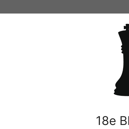
Ga
naar
de
inhoud
18e B