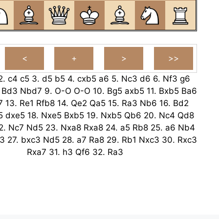
2.
c4
c5
3.
d5
b5
4.
cxb5
a6
5.
Nc3
d6
6.
Nf3
g6
.
Bd3
Nbd7
9.
O-O
O-O
10.
Bg5
axb5
11.
Bxb5
Ba6
7
13.
Re1
Rfb8
14.
Qe2
Qa5
15.
Ra3
Nb6
16.
Bd2
5
dxe5
18.
Nxe5
Bxb5
19.
Nxb5
Qb6
20.
Nc4
Qd8
2.
Nc7
Nd5
23.
Nxa8
Rxa8
24.
a5
Rb8
25.
a6
Nb4
3
27.
bxc3
Nd5
28.
a7
Ra8
29.
Rb1
Nxc3
30.
Rxc3
Rxa7
31.
h3
Qf6
32.
Ra3