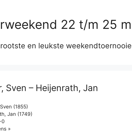
erweekend 22 t/m 25 m
rootste en leukste weekendtoernooi
r, Sven – Heijenrath, Jan
 Sven (1855)
th, Jan (1749)
-0
Klikken
ns »