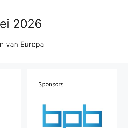
ei 2026
en van Europa
Sponsors