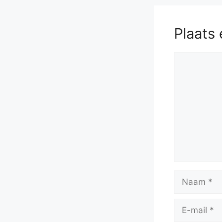
Plaats 
Reactie
Naam
E-
mail