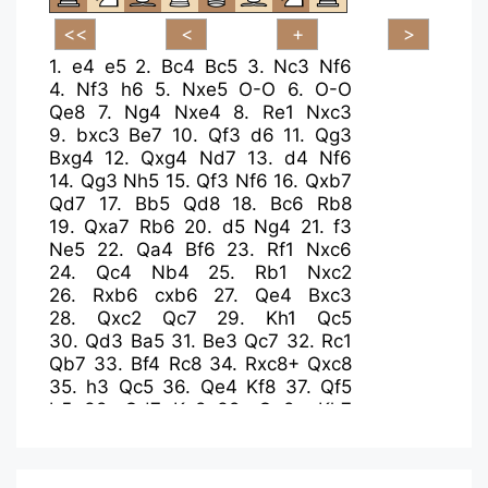
1.
e4
e5
2.
Bc4
Bc5
3.
Nc3
Nf6
4.
Nf3
h6
5.
Nxe5
O-O
6.
O-O
Qe8
7.
Ng4
Nxe4
8.
Re1
Nxc3
9.
bxc3
Be7
10.
Qf3
d6
11.
Qg3
Bxg4
12.
Qxg4
Nd7
13.
d4
Nf6
14.
Qg3
Nh5
15.
Qf3
Nf6
16.
Qxb7
Qd7
17.
Bb5
Qd8
18.
Bc6
Rb8
19.
Qxa7
Rb6
20.
d5
Ng4
21.
f3
Ne5
22.
Qa4
Bf6
23.
Rf1
Nxc6
24.
Qc4
Nb4
25.
Rb1
Nxc2
26.
Rxb6
cxb6
27.
Qe4
Bxc3
28.
Qxc2
Qc7
29.
Kh1
Qc5
30.
Qd3
Ba5
31.
Be3
Qc7
32.
Rc1
Qb7
33.
Bf4
Rc8
34.
Rxc8+
Qxc8
35.
h3
Qc5
36.
Qe4
Kf8
37.
Qf5
b5
38.
Qd7
Kg8
39.
Qe8+
Kh7
40.
Qxf7
Bb6
41.
Qf5+
Kh8
42.
Kh2
Qg1+
43.
Kg3
Qf2+
44.
Kh2
Qg1+
45.
Kg3
Qf2+