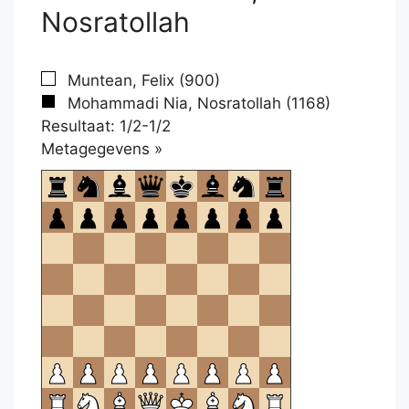
Nosratollah
Muntean, Felix (900)
Mohammadi Nia, Nosratollah (1168)
Resultaat: 1/2-1/2
Klikken
Metagegevens »
om
te
openen.