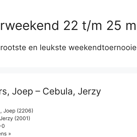
erweekend 22 t/m 25 m
rootste en leukste weekendtoernooi
s, Joep – Cebula, Jerzy
 Joep (2206)
Jerzy (2001)
-0
Klikken
ns »