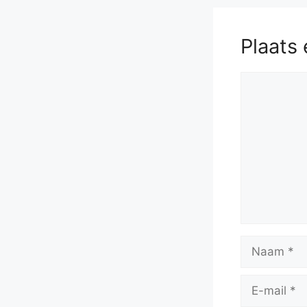
Plaats 
Reactie
Naam
E-
mail