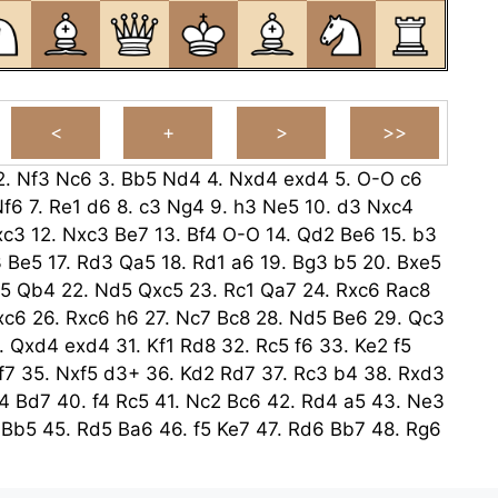
2.
Nf3
Nc6
3.
Bb5
Nd4
4.
Nxd4
exd4
5.
O-O
c6
Nf6
7.
Re1
d6
8.
c3
Ng4
9.
h3
Ne5
10.
d3
Nxc4
xc3
12.
Nxc3
Be7
13.
Bf4
O-O
14.
Qd2
Be6
15.
b3
3
Be5
17.
Rd3
Qa5
18.
Rd1
a6
19.
Bg3
b5
20.
Bxe5
c5
Qb4
22.
Nd5
Qxc5
23.
Rc1
Qa7
24.
Rxc6
Rac8
xc6
26.
Rxc6
h6
27.
Nc7
Bc8
28.
Nd5
Be6
29.
Qc3
.
Qxd4
exd4
31.
Kf1
Rd8
32.
Rc5
f6
33.
Ke2
f5
f7
35.
Nxf5
d3+
36.
Kd2
Rd7
37.
Rc3
b4
38.
Rxd3
4
Bd7
40.
f4
Rc5
41.
Nc2
Bc6
42.
Rd4
a5
43.
Ne3
Bb5
45.
Rd5
Ba6
46.
f5
Ke7
47.
Rd6
Bb7
48.
Rg6
6
gxf6
50.
Rxf6+
Ke8
51.
Rxh6
Be4
52.
Ra6
Rc5
53.
g3
Rxe5
54.
Ng4
Re7
55.
Nf6+