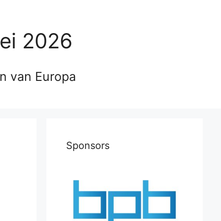
ei 2026
en van Europa
Sponsors