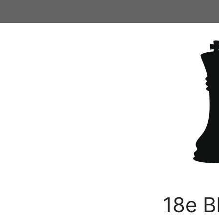
Ga
naar
de
inhoud
18e B