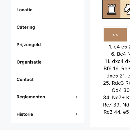
Locatie
Catering
Prijzengeld
1.
e4
e5
6.
Bc4
11.
dxc4
d
Organisatie
Bf6
16.
Re
dxe5
21.
Contact
25.
Rdc3
R
Qd4
30
Reglementen
34.
Ne7+
K
Rc7
39.
Nd
Rc3
44.
e5
Historie
Kf8
49.
f