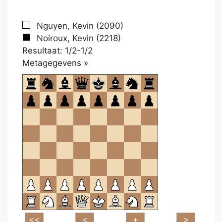
Nguyen, Kevin (2090)
Noiroux, Kevin (2218)
Resultaat: 1/2-1/2
Klikken
Metagegevens »
om
te
openen.