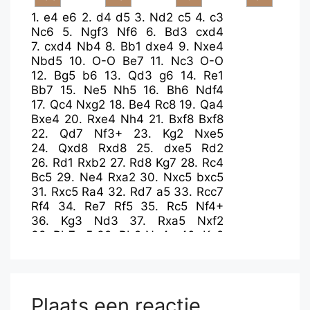
1.
e4
e6
2.
d4
d5
3.
Nd2
c5
4.
c3
Nc6
5.
Ngf3
Nf6
6.
Bd3
cxd4
7.
cxd4
Nb4
8.
Bb1
dxe4
9.
Nxe4
Nbd5
10.
O-O
Be7
11.
Nc3
O-O
12.
Bg5
b6
13.
Qd3
g6
14.
Re1
Bb7
15.
Ne5
Nh5
16.
Bh6
Ndf4
17.
Qc4
Nxg2
18.
Be4
Rc8
19.
Qa4
Bxe4
20.
Rxe4
Nh4
21.
Bxf8
Bxf8
22.
Qd7
Nf3+
23.
Kg2
Nxe5
24.
Qxd8
Rxd8
25.
dxe5
Rd2
26.
Rd1
Rxb2
27.
Rd8
Kg7
28.
Rc4
Bc5
29.
Ne4
Rxa2
30.
Nxc5
bxc5
31.
Rxc5
Ra4
32.
Rd7
a5
33.
Rcc7
Rf4
34.
Re7
Rf5
35.
Rc5
Nf4+
36.
Kg3
Nd3
37.
Rxa5
Nxf2
38.
Rb7
g5
39.
Rb2
Ne4+
40.
Kg2
h5
41.
Re2
Nc3
42.
Rf2
Kg6
43.
Rxf5
Kxf5
44.
Ra7
Kxe5
45.
Rxf7
Ke4
46.
Rg7
g4
47.
Kg3
Nd5
48.
Rg5
Nf4
49.
Ra5
e5
Plaats een reactie
50.
Ra4+
Kf5
51.
Kh4
Kg6