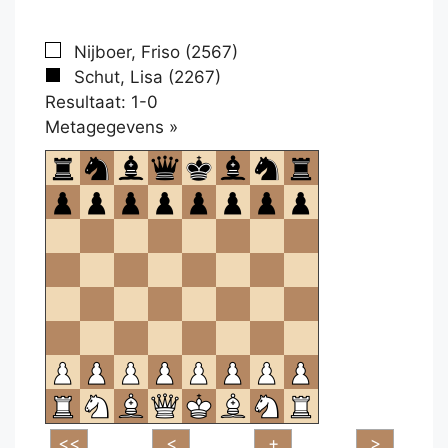
Nijboer, Friso (2567)
Schut, Lisa (2267)
Resultaat: 1-0
Klikken
Metagegevens »
om
te
openen.