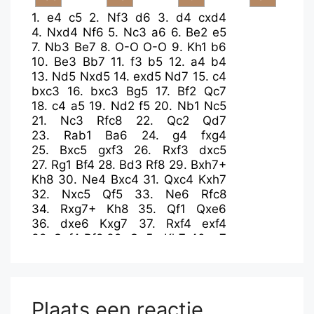
1.
e4
c5
2.
Nf3
d6
3.
d4
cxd4
4.
Nxd4
Nf6
5.
Nc3
a6
6.
Be2
e5
7.
Nb3
Be7
8.
O-O
O-O
9.
Kh1
b6
10.
Be3
Bb7
11.
f3
b5
12.
a4
b4
13.
Nd5
Nxd5
14.
exd5
Nd7
15.
c4
bxc3
16.
bxc3
Bg5
17.
Bf2
Qc7
18.
c4
a5
19.
Nd2
f5
20.
Nb1
Nc5
21.
Nc3
Rfc8
22.
Qc2
Qd7
23.
Rab1
Ba6
24.
g4
fxg4
25.
Bxc5
gxf3
26.
Rxf3
dxc5
27.
Rg1
Bf4
28.
Bd3
Rf8
29.
Bxh7+
Kh8
30.
Ne4
Bxc4
31.
Qxc4
Kxh7
32.
Nxc5
Qf5
33.
Ne6
Rfc8
34.
Rxg7+
Kh8
35.
Qf1
Qxe6
36.
dxe6
Kxg7
37.
Rxf4
exf4
38.
Qxf4
Rf8
39.
Qg5+
Kh7
40.
e7
Rg8
41.
Qf5+
Kh6
42.
h4
Rab8
43.
h5
Rbe8
44.
Qd5
Kg7
45.
Qe6
Kh7
46.
h6
Rc8
47.
Kh2
Rc2+
48.
Kh3
Rc3+
49.
Kh4
Rcc8
Plaats een reactie
50.
Qa6
Ra8
51.
Qf6
Rac8
52.
Qe6